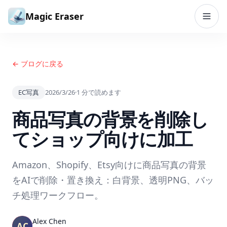
コンテンツへスキップ
Magic Eraser
← ブログに戻る
EC写真
2026/3/26
·
1
分で読めます
商品写真の背景を削除し
てショップ向けに加工
Amazon、Shopify、Etsy向けに商品写真の背景
をAIで削除・置き換え：白背景、透明PNG、バッ
チ処理ワークフロー。
Alex Chen