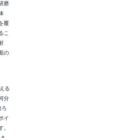
研磨
体
を覆
るこ
射
面の
える
何分
後ろ
ポイ
す。
きま