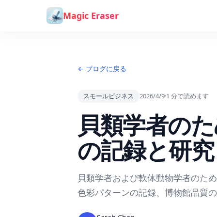
コンテンツへスキップ
Magic Eraser
← ブログに戻る
スモールビジネス
2026/4/9
·
1
分で読めます
貝類学者のた
の記録と研究 — 
貝類学者および軟体動物学者のため
色彩パターンの記録、博物館品質の