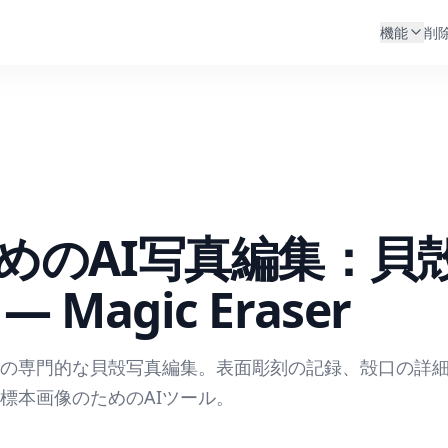
機能
削
めのAI写真編集：貝
Magic Eraser
の専門的な貝殻写真編集。表面彫刻の記録、殻口の詳
標本画像のためのAIツール。