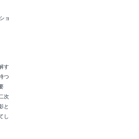
ショ
解す
持つ
要
二次
影と
てし