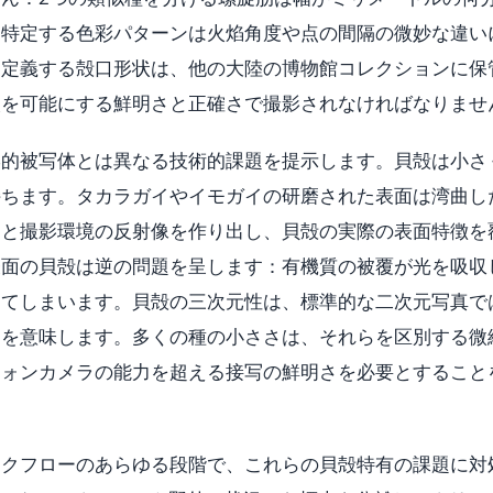
を特定する色彩パターンは火焰角度や点の間隔の微妙な違い
を定義する殻口形状は、他の大陸の博物館コレクションに保
較を可能にする鮮明さと正確さで撮影されなければなりませ
学的被写体とは異なる技術的課題を提示します。貝殻は小さ
持ちます。タカラガイやイモガイの研磨された表面は湾曲し
トと撮影環境の反射像を作り出し、貝殻の実際の表面特徴を
表面の貝殻は逆の問題を呈します：有機質の被覆が光を吸収
してしまいます。貝殻の三次元性は、標準的な二次元写真で
とを意味します。多くの種の小ささは、それらを区別する微
フォンカメラの能力を超える接写の鮮明さを必要とすること
ークフローのあらゆる段階で、これらの貝殻特有の課題に対