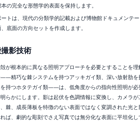
標本の完全な形態学的表面を保持します。
ポートは、現代の分類学的記載および博物館ドキュメンテー
面、底面の方向セットを作成します。
殻撮影技術
貝殻が根本的に異なる照明アプローチを必要とすることを理
殻——精巧な棘システムを持つアッキガイ類、深い放射肋を
畝を持つホタテガイ類——は、低角度からの指向性照明が必
を明らかにします。影は起伏を色調情報に変換し、カメラが
肋、棘、成長薄板を特徴のない表面ではなく変調された光と
ければ、劇的な彫刻でさえ写真では無分化な表面に平坦化し