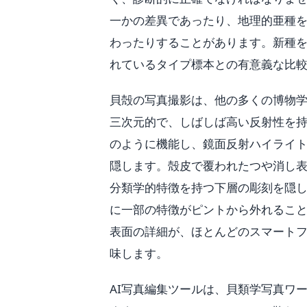
一かの差異であったり、地理的亜種
わったりすることがあります。新種
れているタイプ標本との有意義な比
貝殻の写真撮影は、他の多くの博物
三次元的で、しばしば高い反射性を
のように機能し、鏡面反射ハイライ
隠します。殻皮で覆われたつや消し
分類学的特徴を持つ下層の彫刻を隠
に一部の特徴がピントから外れるこ
表面の詳細が、ほとんどのスマート
味します。
AI写真編集ツールは、貝類学写真ワ