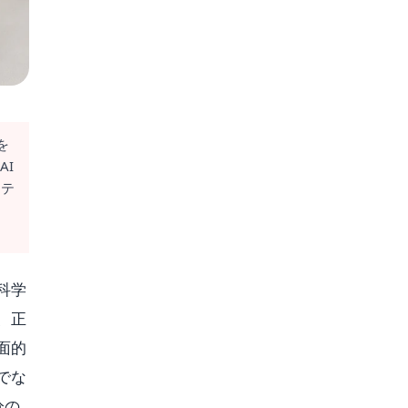
を
AI
ーテ
科学
、正
面的
でな
分の