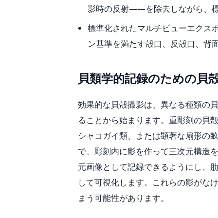
影時の反射——を除去しながら、
標準化されたマルチビューエクス
ン基準を満たす殻口、反殻口、背
貝類学的記録のための貝
効果的な貝殻撮影は、異なる種類の
ることから始まります。重彫刻の貝
シャコガイ類、または顕著な扇形の
で、彫刻内に影を作って三次元構造
元画像として記録できるようにし、
して可視化します。これらの影がな
まう可能性があります。