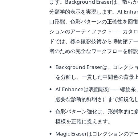
ます。Background Erase
分類学的表示を実現します。AI En
口形態、色彩パターンの正確性を回復しま
ションのアーティファクト——カタ
ドでは、標本撮影技術から博物館デ
者のための完全なワークフローを解
Background Eraserは
を分離し、一貫した中間色の背景
AI Enhanceは表面彫刻——
必要な診断的鮮明さにまで鮮鋭化
色彩パターン強化は、形態学的に
模様を正確に捉えます。
Magic Eraserはコレクシ