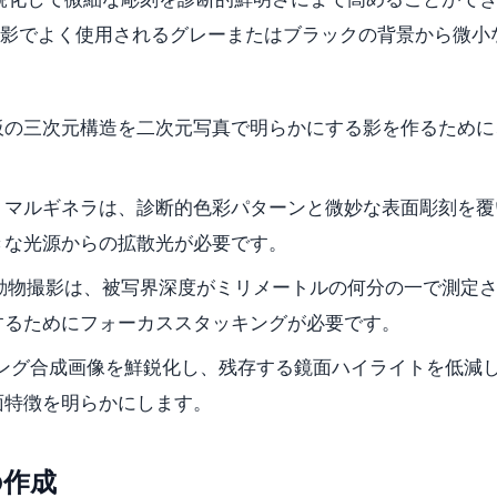
は、マクロ撮影でよく使用されるグレーまたはブラックの背景から微小
板の三次元構造を二次元写真で明らかにする影を作るために
、マルギネラは、診断的色彩パターンと微妙な表面彫刻を覆
きな光源からの拡散光が必要です。
動物撮影は、被写界深度がミリメートルの何分の一で測定
するためにフォーカススタッキングが必要です。
タッキング合成画像を鮮鋭化し、残存する鏡面ハイライトを低減
面特徴を明らかにします。
の作成