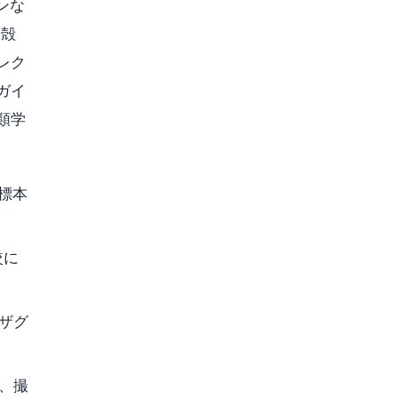
ンな
、殻
レク
ガイ
類学
殻標本
較に
ザグ
材、撮