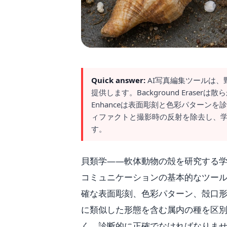
Quick answer:
AI写真編集ツールは
提供します。Background Eras
Enhanceは表面彫刻と色彩パターンを診
ィファクトと撮影時の反射を除去し、
す。
貝類学——軟体動物の殻を研究する
コミュニケーションの基本的なツー
確な表面彫刻、色彩パターン、殻口
に類似した形態を含む属内の種を区
く、診断的に正確でなければなりませ