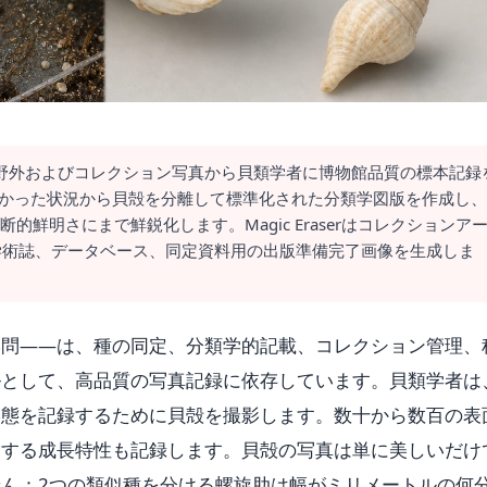
、野外およびコレクション写真から貝類学者に博物館品質の標本記録
erは散らかった状況から貝殻を分離して標準化された分類学図版を作成し、
断的鮮明さにまで鮮鋭化します。Magic Eraserはコレクションア
学術誌、データベース、同定資料用の出版準備完了画像を生成しま
学問——は、種の同定、分類学的記載、コレクション管理、
ルとして、高品質の写真記録に依存しています。貝類学者は
形態を記録するために貝殻を撮影します。数十から数百の表
別する成長特性も記録します。貝殻の写真は単に美しいだけ
ん：2つの類似種を分ける螺旋肋は幅がミリメートルの何