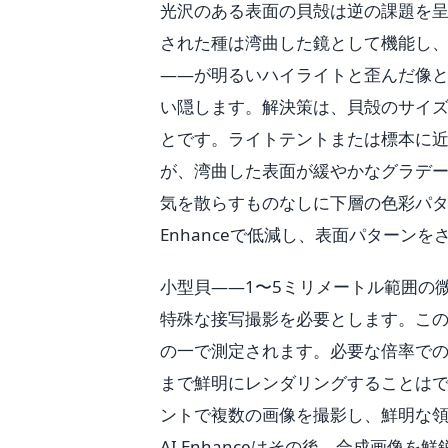
光沢のある表面の貝殻は逆の課題を
された種は湾曲した鏡として機能し
——が明るいハイライトと歪んだ像
い隠します。解決策は、貝殻のサイ
とです。ライトテントまたは標本に
が、湾曲した表面が緩やかなグラデ
気を散らすものなしに下層の色彩パタ
Enhanceで低減し、表面パターン
小型貝——1〜5ミリメートル範囲の
特殊な接写撮影を必要とします。こ
の一で測定されます。必要な倍率での
まで鮮明にレンダリングすることは
ントで複数の画像を撮影し、鮮明な
AI Enhanceはその後、合成画