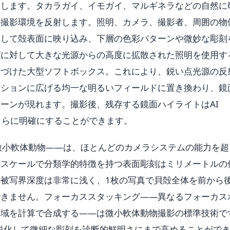
呈します。タカラガイ、イモガイ、マルギネラなどの自然に
、撮影環境を反射します。照明、カメラ、撮影者、周囲の物
として殻表面に映り込み、下層の色彩パターンや微妙な彫刻
ズに対して大きな光源からの高度に拡散された照明を使用す
近づけた大型ソフトボックス。これにより、鋭い点光源の反
ーションに広げる均一な明るいフィールドに置き換わり、鏡
ーンが現れます。撮影後、残存する鏡面ハイライトはAI
をさらに明確にすることができます。
微小軟体動物——は、ほとんどのカメラシステムの能力を超
のスケールで分類学的特徴を持つ表面彫刻はミリメートルの
被写界深度は非常に浅く、1枚の写真で貝殻全体を前から
できません。フォーカススタッキング——異なるフォーカス
領域を計算で合成する——は微小軟体動物撮影の標準技術で
像を鮮鋭化して微細な彫刻を診断的鮮明さにまで高めることがで