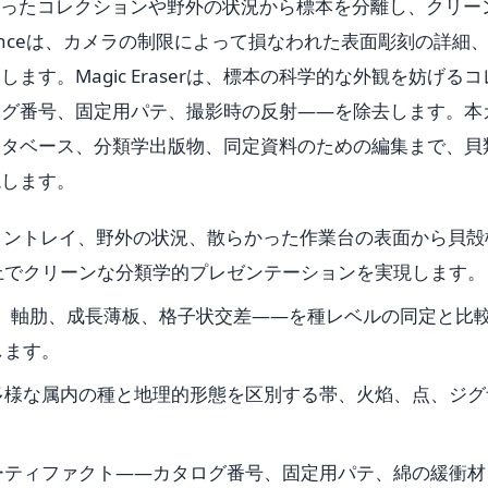
rは、散らかったコレクションや野外の状況から標本を分離し、クリー
hanceは、カメラの制限によって損なわれた表面彫刻の詳細
す。Magic Eraserは、標本の科学的な外観を妨げるコ
ログ番号、固定用パテ、撮影時の反射——を除去します。本
ータベース、分類学出版物、同定資料のための編集まで、貝
説します。
、コレクショントレイ、野外の状況、散らかった作業台の表面から貝
上でクリーンな分類学的プレゼンテーションを実現します。
螺旋糸、軸肋、成長薄板、格子状交差——を種レベルの同定と比
します。
多様な属内の種と地理的形態を区別する帯、火焰、点、ジグ
ョンのアーティファクト——カタログ番号、固定用パテ、綿の緩衝