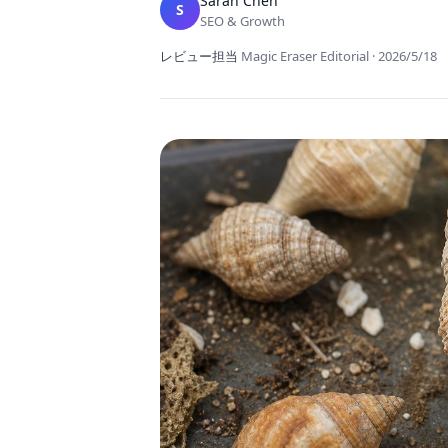
Sarah Chen
S
SEO & Growth
レビュー担当
Magic Eraser Editorial
·
2026/5/18