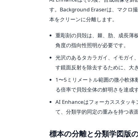
す。Background Eraser
本をクリーンに分離します。
重彫刻の貝殻は、棘、肋、成長薄
角度の指向性照明が必要です。
光沢のあるタカラガイ、イモガイ
す鏡面反射を除去するために、大
1〜5ミリメートル範囲の微小軟体
る倍率で貝殻全体の鮮明さを達成
AI Enhanceはフォーカスス
て、分類学的同定の重みを持つ表
標本の分離と分類学図版