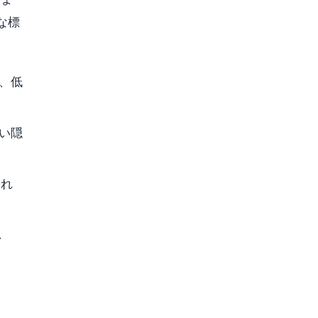
な標
、低
い隠
され
し