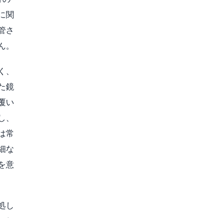
に関
管さ
ん。
く、
た鏡
覆い
し、
は常
細な
を意
処し