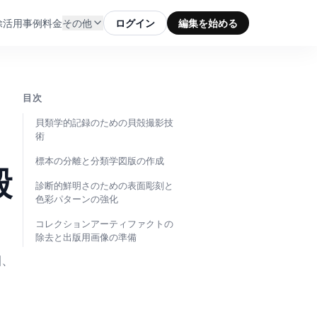
除
活用事例
料金
その他
ログイン
編集を始める
目次
貝類学的記録のための貝殻撮影技
術
標本の分離と分類学図版の作成
殻
診断的鮮明さのための表面彫刻と
色彩パターンの強化
コレクションアーティファクトの
除去と出版用画像の準備
細、