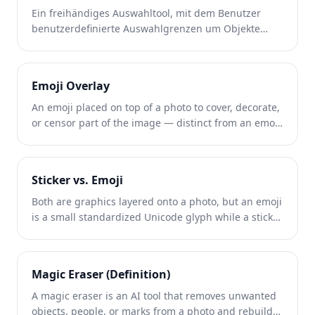
Ein freihändiges Auswahltool, mit dem Benutzer
benutzerdefinierte Auswahlgrenzen um Objekte
oder Bereiche festlegen können.
Emoji Overlay
An emoji placed on top of a photo to cover, decorate,
or censor part of the image — distinct from an emoji
that is part of the original scene.
Sticker vs. Emoji
Both are graphics layered onto a photo, but an emoji
is a small standardized Unicode glyph while a sticker
is a larger, often custom or branded image — the
removal technique is the same for both.
Magic Eraser (Definition)
A magic eraser is an AI tool that removes unwanted
objects, people, or marks from a photo and rebuilds