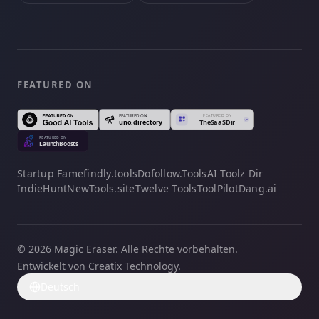
FEATURED ON
Startup Fame
findly.tools
Dofollow.Tools
AI Toolz Dir
IndieHunt
NewTools.site
Twelve Tools
ToolPilot
Dang.ai
© 2026 Magic Eraser. Alle Rechte vorbehalten.
Entwickelt von Creatix Technology.
Deutsch