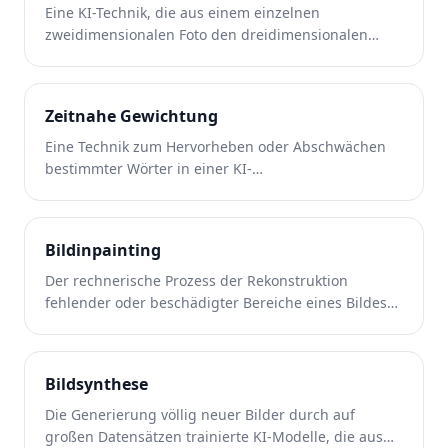
Eine KI-Technik, die aus einem einzelnen
zweidimensionalen Foto den dreidimensionalen
Abstand von Objekten in einer Szene ableitet.
Zeitnahe Gewichtung
Eine Technik zum Hervorheben oder Abschwächen
bestimmter Wörter in einer KI-
Bilderzeugungsaufforderung, um deren Einfluss auf
die Ausgabe zu steuern.
Bildinpainting
Der rechnerische Prozess der Rekonstruktion
fehlender oder beschädigter Bereiche eines Bildes
durch Synthese plausibler Inhalte basierend auf
dem umgebenden Kontext.
Bildsynthese
Die Generierung völlig neuer Bilder durch auf
großen Datensätzen trainierte KI-Modelle, die aus