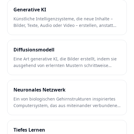
Generative KI
Künstliche Intelligenzsysteme, die neue Inhalte –
Bilder, Texte, Audio oder Video – erstellen, anstatt
einfach vorhandene Daten zu analysieren.
Diffusionsmodell
Eine Art generative KI, die Bilder erstellt, indem sie
ausgehend von erlernten Mustern schrittweise
Rauschen von einem zufälligen Ausgangspunkt
entfernt.
Neuronales Netzwerk
Ein von biologischen Gehirnstrukturen inspiriertes
Computersystem, das aus miteinander verbundenen
Knoten besteht, die Informationen in Schichten
verarbeiten.
Tiefes Lernen