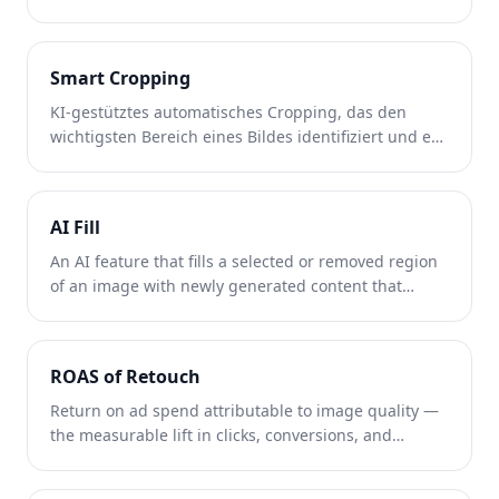
Rauschen, Text oder anderen Eingaben
fotorealistische oder künstlerische Bilder erzeugen.
Smart Cropping
KI-gestütztes automatisches Cropping, das den
wichtigsten Bereich eines Bildes identifiziert und es
für ein bestimmtes Seitenverhältnis optimal
einrahmt.
AI Fill
An AI feature that fills a selected or removed region
of an image with newly generated content that
matches the surrounding scene — the
reconstruction step that makes object removal look
seamless.
ROAS of Retouch
Return on ad spend attributable to image quality —
the measurable lift in clicks, conversions, and
revenue that comes from cleaner, distraction-free
product and ad photos.