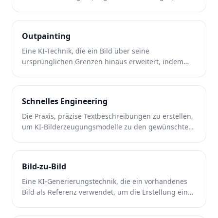
generiert.
Outpainting
Eine KI-Technik, die ein Bild über seine
ursprünglichen Grenzen hinaus erweitert, indem
neue Inhalte generiert werden, die die bestehende
Szene fortsetzen.
Schnelles Engineering
Die Praxis, präzise Textbeschreibungen zu erstellen,
um KI-Bilderzeugungsmodelle zu den gewünschten
visuellen Ergebnissen zu führen.
Bild-zu-Bild
Eine KI-Generierungstechnik, die ein vorhandenes
Bild als Referenz verwendet, um die Erstellung eines
neuen Bildes mit geänderten Eigenschaften zu
steuern.