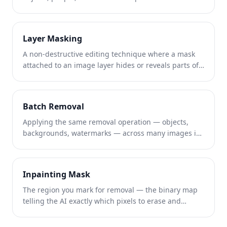
the area behind them automatically — brush over
what you want gone, and the AI reconstructs the
background so it looks like it was never there.
Layer Masking
A non-destructive editing technique where a mask
attached to an image layer hides or reveals parts of
it without deleting pixels — the manual precursor to
one-tap AI object removal.
Batch Removal
Applying the same removal operation — objects,
backgrounds, watermarks — across many images in
one automated pass instead of editing them one at a
time.
Inpainting Mask
The region you mark for removal — the binary map
telling the AI exactly which pixels to erase and
reconstruct, distinct from the surrounding pixels it
uses as reference.