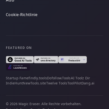
AGB
Cookie-Richtlinie
FEATURED ON
Startup Fame
findly.tools
Dofollow.Tools
AI Toolz Dir
IndieHunt
NewTools.site
Twelve Tools
ToolPilot
Dang.ai
© 2026 Magic Eraser. Alle Rechte vorbehalten.