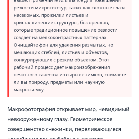
выше. Применяйте AI Enhance для повышения
резкости микротекстур, таких как сложные глаза
насекомых, прожилки листьев и
кристаллические структуры, без ореолов,
которые традиционное повышение резкости
создает на мелкоконтрастных паттернах.
Очищайте фон для удаления размытых, но
мешающих стеблей, листьев и объектов,
конкурирующих с резким объектом. Этот
рабочий процесс дает макроизображения
печатного качества из сырых снимков, снимаете
ли вы природу, предметы или научную
макросъемку.
Макрофотография открывает мир, невидимый
невооруженному глазу. Геометрическое
совершенство снежинки, переливающиеся
чешуйки на крыле бабочки, текстура