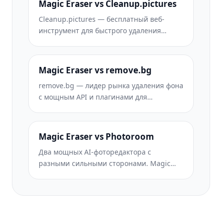
Magic Eraser vs Cleanup.pictures
без установки. Сравните функции, цены
Cleanup.pictures — бесплатный веб-
и удобство использования.
инструмент для быстрого удаления
объектов. Magic Eraser предлагает 8
инструментов ИИ-редактирования,
мобильные приложения и продвинутую
Magic Eraser vs remove.bg
обработку. Сравните оба решения.
remove.bg — лидер рынка удаления фона
с мощным API и плагинами для
Photoshop и Figma. Magic Eraser
предлагает восемь ИИ-инструментов —
от удаления объектов и генеративной
Magic Eraser vs Photoroom
заливки до ИИ-улучшения и дизайна —
Два мощных AI-фоторедактора с
всё в одном редакторе.
разными сильными сторонами. Magic
Eraser предлагает более широкий набор
генеративных AI-инструментов, а
Photoroom отлично подходит для
фотографии товаров и пакетной
обработки. Узнайте, что лучше подойдёт