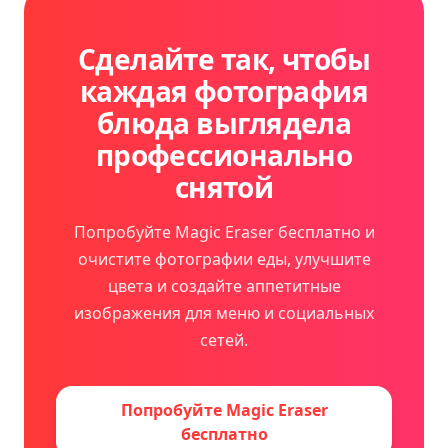
Сделайте так, чтобы
каждая фотография
блюда выглядела
профессионально
снятой
Попробуйте Magic Eraser бесплатно и
очистите фотографии еды, улучшите
цвета и создайте аппетитные
изображения для меню и социальных
сетей.
Попробуйте Magic Eraser
бесплатно