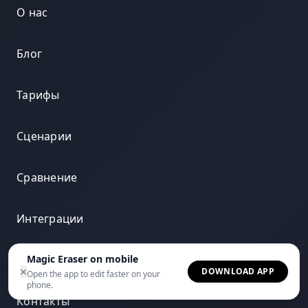
О нас
Блог
Тарифы
Сценарии
Сравнение
Интеграции
Часто задаваемые вопросы
Magic Eraser on mobile
×
DOWNLOAD APP
Open the app to edit faster on your
phone.
Контакты