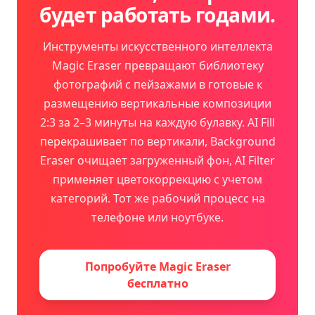
будет работать годами.
Инструменты искусственного интеллекта
Magic Eraser превращают библиотеку
фотографий с пейзажами в готовые к
размещению вертикальные композиции
2:3 за 2–3 минуты на каждую булавку. AI Fill
перекрашивает по вертикали, Background
Eraser очищает загруженный фон, AI Filter
применяет цветокоррекцию с учетом
категорий. Тот же рабочий процесс на
телефоне или ноутбуке.
Попробуйте Magic Eraser
бесплатно