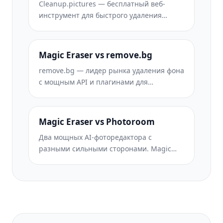
Cleanup.pictures — бесплатный веб-
и удобство использования.
инструмент для быстрого удаления
объектов. Magic Eraser предлагает 8
инструментов ИИ-редактирования,
мобильные приложения и продвинутую
Magic Eraser vs remove.bg
обработку. Сравните оба решения.
remove.bg — лидер рынка удаления фона
с мощным API и плагинами для
Photoshop и Figma. Magic Eraser
предлагает восемь ИИ-инструментов —
от удаления объектов и генеративной
Magic Eraser vs Photoroom
заливки до ИИ-улучшения и дизайна —
Два мощных AI-фоторедактора с
всё в одном редакторе.
разными сильными сторонами. Magic
Eraser предлагает более широкий набор
генеративных AI-инструментов, а
Photoroom отлично подходит для
фотографии товаров и пакетной
обработки. Узнайте, что лучше подойдёт
для вашего рабочего процесса.