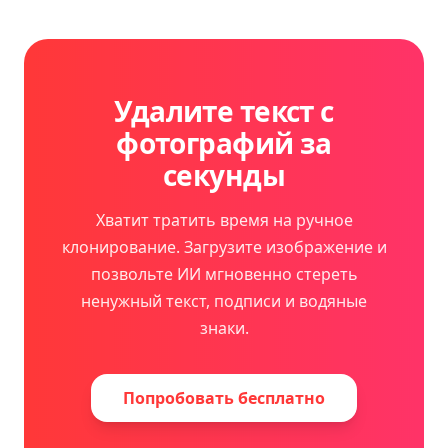
Удалите текст с
фотографий за
секунды
Хватит тратить время на ручное
клонирование. Загрузите изображение и
позвольте ИИ мгновенно стереть
ненужный текст, подписи и водяные
знаки.
Попробовать бесплатно