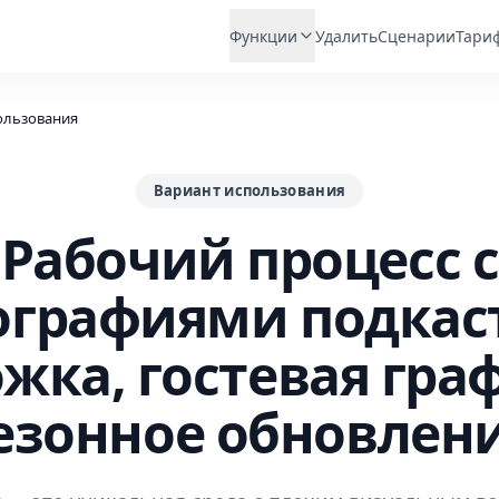
Функции
Удалить
Сценарии
Тари
ользования
Вариант использования
Рабочий процесс с
ографиями подкаст
жка, гостевая гра
езонное обновлен