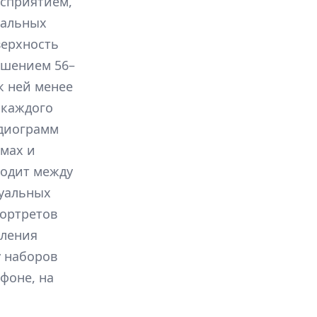
осприятием,
уальных
верхность
ешением 56–
к ней менее
 каждого
удиограмм
ьмах и
ходит между
зуальных
портретов
вления
у наборов
фоне, на