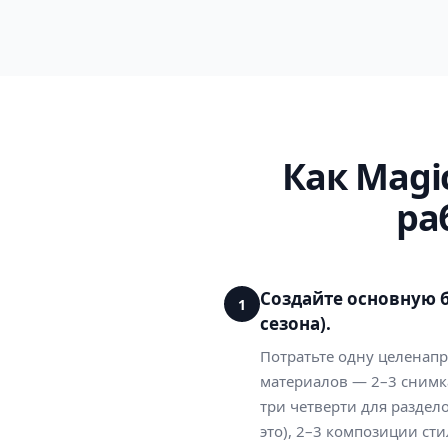
Как Magi
ра
Создайте основную б
1
сезона).
Потратьте одну целенап
материалов — 2–3 снимк
три четверти для раздел
это), 2–3 композиции ст