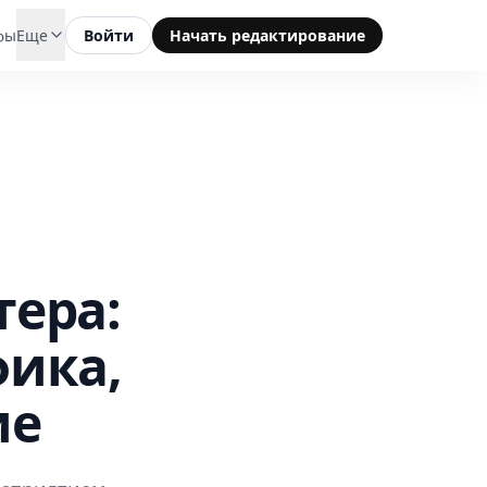
фы
Еще
Войти
Начать редактирование
ера:
фика,
ие