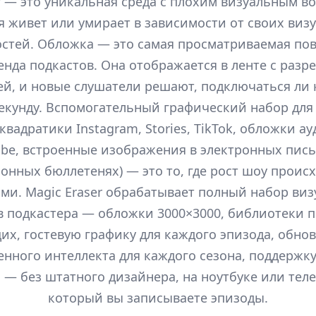
 — это уникальная среда с плохим визуальным в
я живет или умирает в зависимости от своих виз
стей. Обложка — это самая просматриваемая по
енда подкастов. Она отображается в ленте с разр
ей, и новые слушатели решают, подключаться ли 
секунду. Вспомогательный графический набор для
(квадратики Instagram, Stories, TikTok, обложки а
be, встроенные изображения в электронных пис
нных бюллетенях) — это то, где рост шоу проис
ми. Magic Eraser обрабатывает полный набор ви
 подкастера — обложки 3000×3000, библиотеки 
их, гостевую графику для каждого эпизода, обно
енного интеллекта для каждого сезона, поддержк
 — без штатного дизайнера, на ноутбуке или теле
который вы записываете эпизоды.