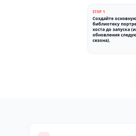
STEP
1
Создайте основну
библиотеку портр
хоста до запуска (
обновления следу
сезона).