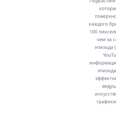
Подкастинг
котора
поверхно
каждого бр
100 пиксел
чем за 
эпизода 
YouTu
информацио
эпизода
эффектов
ведущ
искусств
графики