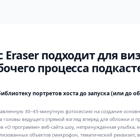
c Eraser подходит для ви
бочего процесса подкаст
иблиотеку портретов хоста до запуска (или до 
равленную 30–45-минутную фотосессию на создание основ
а головы ведущего (прямой взгляд вперед для обложки и п
ов «О программе» веб-сайта шоу, непринужденная улыбка, 
илизованных объектов (микрофон, тематический реквизит, 