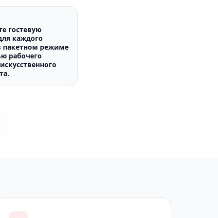
те гостевую
для каждого
в пакетном режиме
ю рабочего
 искусственного
та.