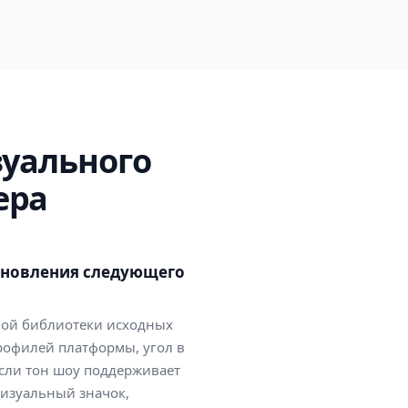
зуального
ера
обновления следующего
ной библиотеки исходных
рофилей платформы, угол в
если тон шоу поддерживает
визуальный значок,