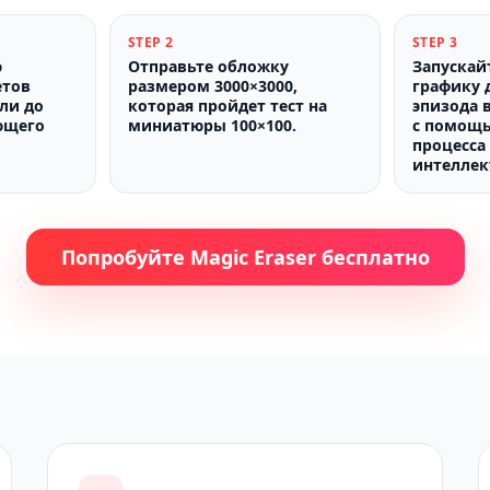
STEP
2
STEP
3
ю
Отправьте обложку
Запускай
етов
размером 3000×3000,
графику 
или до
которая пройдет тест на
эпизода 
ющего
миниатюры 100×100.
с помощь
процесса
интеллек
Попробуйте Magic Eraser бесплатно