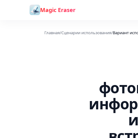
Перейти к содержимому
Magic Eraser
Главная
/
Сценарии использования
/
Вариант исп
фото
инфор
и
вст