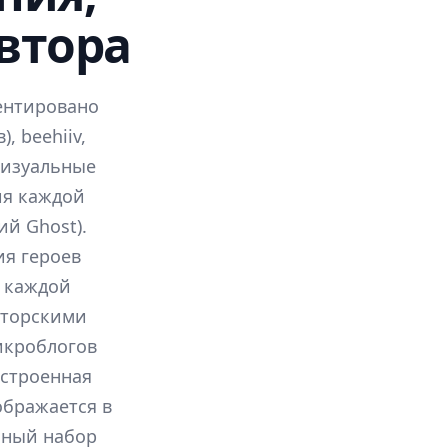
втора
ентировано
, beehiiv,
 визуальные
ия каждой
ий Ghost).
я героев
 каждой
вторскими
икроблогов
встроенная
ображается в
олный набор