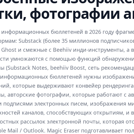
тки, фотографии а
 информационных бюллетеней в 2026 году фрагм
рмам: Substack (более 35 миллионов подписчиков)
, Ghost и смежные с Beehiiv инди-инструменты, а
сти умножаются с помощью функций обнаружен
 (Substack Notes, beehiiv Boost, сеть рекомендац
 информационных бюллетеней нужны изображени
ний, которые выдерживают конвейер рендеринга
ы, авторские фотографии, которые работают с а
и подписями электронных писем, изображения м
хностей каналов, способствующих открытиям, и 
остных рассылок электронной почты, которая от
ple Mail / Outlook. Magic Eraser подготавливает п