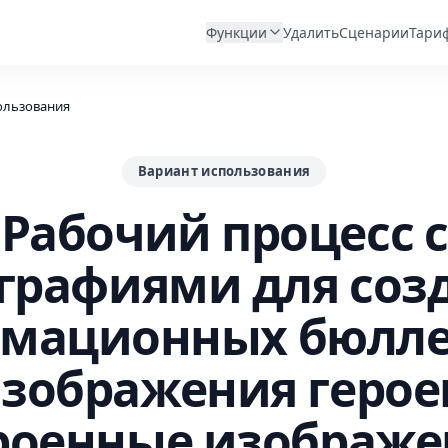
Функции
Удалить
Сценарии
Тари
ользования
Вариант использования
Рабочий процесс с
графиями для соз
мационных бюлле
зображения герое
роенные изображе