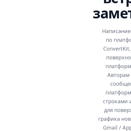
заме
Написание
по платфо
ConvertKit
поверхно
платформы
Авторам
сообще
платформ
строками 
для повер
графика нов
Gmail / Ap