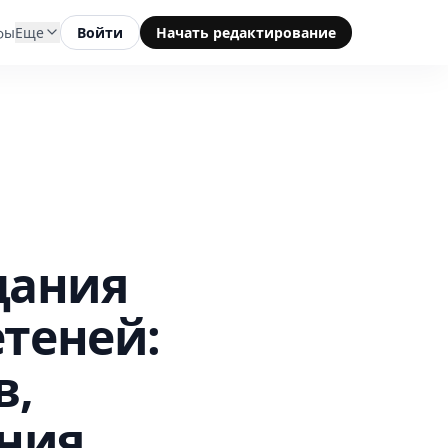
фы
Еще
Войти
Начать редактирование
дания
теней:
в,
ния,