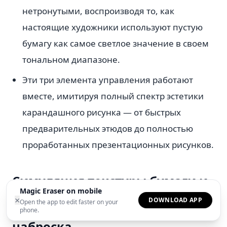
нетронутыми, воспроизводя то, как
настоящие художники используют пустую
бумагу как самое светлое значение в своем
тональном диапазоне.
Эти три элемента управления работают
вместе, имитируя полный спектр эстетики
карандашного рисунка — от быстрых
предварительных этюдов до полностью
проработанных презентационных рисунков.
Симуляция текстуры бумаги и
Magic Eraser on mobile
×
ее влияние на реализм
DOWNLOAD APP
Open the app to edit faster on your
phone.
наброска