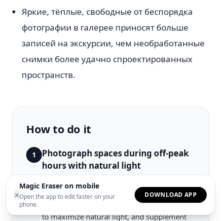
Яркие, тёплые, свободные от беспорядка
фотографии в галерее приносят больше
записей на экскурсии, чем необработанные
снимки более удачно спроектированных
пространств.
How to do it
Photograph spaces during off-peak
1
hours with natural light
Shoot desks, meeting rooms, and common
Magic Eraser on mobile
areas early in the morning or on weekends
×
DOWNLOAD APP
Open the app to edit faster on your
when the space is empty. Open blinds fully
phone.
to maximize natural light, and supplement