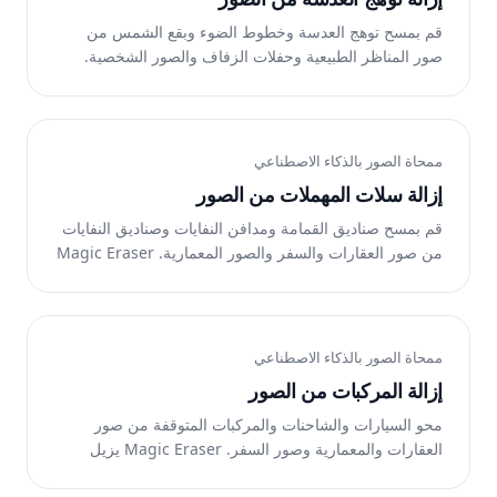
قم بمسح توهج العدسة وخطوط الضوء وبقع الشمس من
صور المناظر الطبيعية وحفلات الزفاف والصور الشخصية.
Magic Eraser يزيل المؤثرات البصرية مع الحفاظ على
تفاصيل الصورة. مجانًا على الويب وiOS وAndroid.
ممحاة الصور بالذكاء الاصطناعي
إزالة سلات المهملات من الصور
قم بمسح صناديق القمامة ومدافن النفايات وصناديق النفايات
من صور العقارات والسفر والصور المعمارية. Magic Eraser
يزيلها ويعيد بناء الخلفية بشكل طبيعي. مجانًا على الويب وiOS
وAndroid.
ممحاة الصور بالذكاء الاصطناعي
إزالة المركبات من الصور
محو السيارات والشاحنات والمركبات المتوقفة من صور
العقارات والمعمارية وصور السفر. Magic Eraser يزيل
المركبات ويعيد بناء الشارع أو الممر أو المناظر الطبيعية.