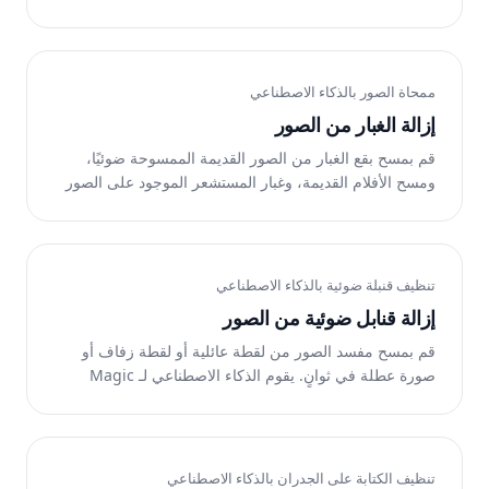
المعمارية ولقطات السفر ومشاهد الشوارع. Magic Eraser
يعيد بناء الممر أو الطريق أو الواجهة الموجودة أسفله. مجانًا
على الويب وiOS وAndroid.
ممحاة الصور بالذكاء الاصطناعي
إزالة الغبار من الصور
قم بمسح بقع الغبار من الصور القديمة الممسوحة ضوئيًا،
ومسح الأفلام القديمة، وغبار المستشعر الموجود على الصور
الرقمية، والغبار السطحي في لقطات المنتج، وخلفيات
الاستوديو. Magic Eraser ينظف مئات البقع في ثوانٍ. مجانًا
على الويب وiOS وAndroid.
تنظيف قنبلة ضوئية بالذكاء الاصطناعي
إزالة قنابل ضوئية من الصور
قم بمسح مفسد الصور من لقطة عائلية أو لقطة زفاف أو
صورة عطلة في ثوانٍ. يقوم الذكاء الاصطناعي لـ Magic
Eraser بإعادة بناء الخلفية خلفهم. مجانًا على الويب وiOS
وAndroid.
تنظيف الكتابة على الجدران بالذكاء الاصطناعي