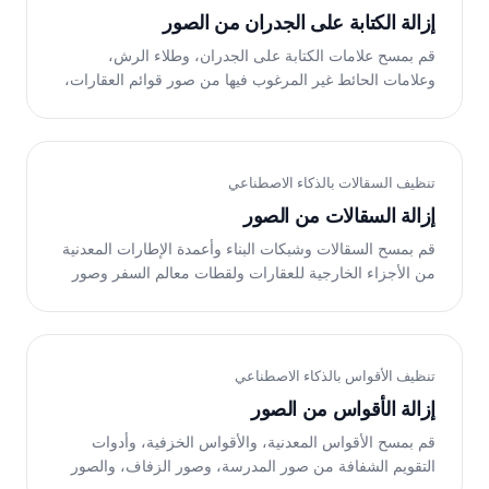
إزالة الكتابة على الجدران من الصور
قم بمسح علامات الكتابة على الجدران، وطلاء الرش،
وعلامات الحائط غير المرغوب فيها من صور قوائم العقارات،
ولقطات السفر، وواجهات المحلات التجارية، والتصوير
الفوتوغرافي في الشوارع. يقوم الذكاء الاصطناعي الخاص بـ
Magic Eraser بإعادة بناء الجدار النظيف الموجود تحته. مجانًا
على الويب وiOS وAndroid.
تنظيف السقالات بالذكاء الاصطناعي
إزالة السقالات من الصور
قم بمسح السقالات وشبكات البناء وأعمدة الإطارات المعدنية
من الأجزاء الخارجية للعقارات ولقطات معالم السفر وصور
الهندسة المعمارية. يقوم الذكاء الاصطناعي الخاص بـ Magic
Eraser بإعادة بناء واجهة المبنى تحتها. مجانًا على الويب وiOS
وAndroid.
تنظيف الأقواس بالذكاء الاصطناعي
إزالة الأقواس من الصور
قم بمسح الأقواس المعدنية، والأقواس الخزفية، وأدوات
التقويم الشفافة من صور المدرسة، وصور الزفاف، والصور