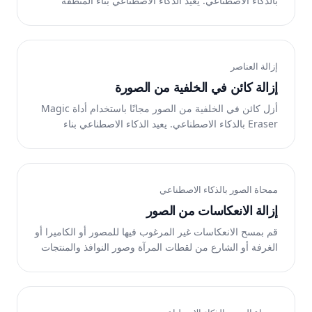
بالذكاء الاصطناعي. يعيد الذكاء الاصطناعي بناء المنطقة
تلقائيًا. يعمل على الويب وiOS وAndroid.
إزالة العناصر
إزالة كائن في الخلفية من الصورة
أزل كائن في الخلفية من الصور مجانًا باستخدام أداة Magic
Eraser بالذكاء الاصطناعي. يعيد الذكاء الاصطناعي بناء
المنطقة تلقائيًا. يعمل على الويب وiOS وAndroid.
ممحاة الصور بالذكاء الاصطناعي
إزالة الانعكاسات من الصور
قم بمسح الانعكاسات غير المرغوب فيها للمصور أو الكاميرا أو
الغرفة أو الشارع من لقطات المرآة وصور النوافذ والمنتجات
اللامعة. Magic Eraser تعمل تقنية AI fill على إعادة بناء
السطح الموجود أسفله. مجانًا على الويب وiOS وAndroid.