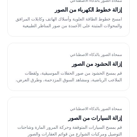
ممحاة الصور بالذكاء الاصطناعي
إزالة خطوط الكهرباء من الصور
امسح خطوط الطاقة العلوية وأسلاك الهاتف وكابلات المرافق
والمحولات المثبتة على الأعمدة من صور المناظر الطبيعية
والهندسة المعمارية والعقارات. Magic Eraser يعيد بناء
السماء والمشهد المحيط بها. مجانًا على الويب وiOS
وAndroid.
ممحاة الصور بالذكاء الاصطناعي
إزالة الحشود من الصور
قم بمسح الحشود من صور الحفلات الموسيقية، ولقطات
الملاعب الرياضية، ومشاهد السوق المزدحمة، وطرق العرض،
والساحات العامة، وأماكن الفعاليات. Magic Eraser يقوم
الذكاء الاصطناعي بإعادة بناء الأرضية أو الخلفية أو الخلفية في
ثوانٍ. مجانًا على الويب وiOS وAndroid.
ممحاة الصور بالذكاء الاصطناعي
إزالة السيارات من الصور
قم بمسح السيارات المتوقفة وحركة المرور المارة وشاحنات
التوصيل ومركبات الشوارع من قوائم العقارات والصور