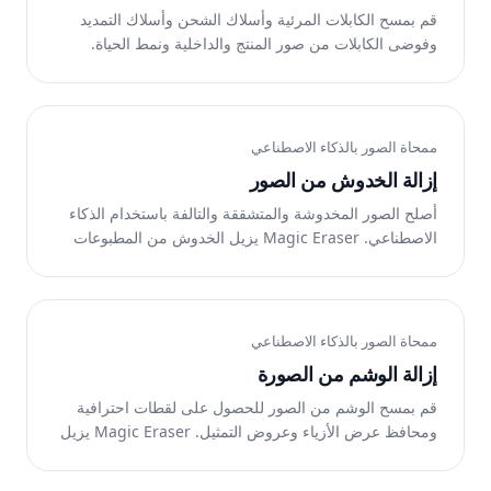
قم بمسح الكابلات المرئية وأسلاك الشحن وأسلاك التمديد
وفوضى الكابلات من صور المنتج والداخلية ونمط الحياة.
Magic Eraser يزيل الكابلات ويعيد بناء السطح. مجانًا على
الويب وiOS وAndroid.
ممحاة الصور بالذكاء الاصطناعي
إزالة الخدوش من الصور
أصلح الصور المخدوشة والمتشققة والتالفة باستخدام الذكاء
الاصطناعي. Magic Eraser يزيل الخدوش من المطبوعات
الممسوحة ضوئيًا ويستعيد التفاصيل الواضحة. مجانًا على
الويب وiOS وAndroid.
ممحاة الصور بالذكاء الاصطناعي
إزالة الوشم من الصورة
قم بمسح الوشم من الصور للحصول على لقطات احترافية
ومحافظ عرض الأزياء وعروض التمثيل. Magic Eraser يزيل
الوشم ويعيد الجلد الطبيعي. مجاني على الإنترنت.