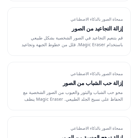
الاصطناعي لـ Magic Eraser بإعادة بناء المشهد خلف السياج.
مجانًا على الويب وiOS وAndroid.
ممحاة الصور بالذكاء الاصطناعي
إزالة التجاعيد من الصور
قم بتنعيم التجاعيد في الصور الشخصية بشكل طبيعي
باستخدام Magic Eraser. قلل من خطوط الجبهة وتجاعيد
الرقبة وتجاعيد الرقبة مع الحفاظ على ملمس البشرة واقعيًا.
مجانًا على أنظمة iOS وAndroid والويب.
ممحاة الصور بالذكاء الاصطناعي
إزالة حب الشباب من الصور
محو حب الشباب والبثور والعيوب من الصور الشخصية مع
الحفاظ على نسيج الجلد الطبيعي. Magic Eraser ينظف
البثور في ثوانٍ. مجانًا على أنظمة iOS وAndroid والويب.
ممحاة الصور بالذكاء الاصطناعي
إزالة توهج العدسة من الصور