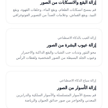
إزالة البقع والانسكابات من الصور
قم بمسح انسكابات الطعام، وبقع الماء، وحلقات القهوة، وبقع
النبيذ، وبقع القماش، وعلامات الصدأ من التصوير الفوتوغرافي
للمطاعم والأطعمة، وقوائم العقارات، ولقطات منتجات
الملابس، وصور نمط الحياة. يقوم الذكاء الاصطناعي الخاص بـ
Magic Eraser بإعادة بناء السطح النظيف الموجود تحته.
مجانًا على الويب وiOS وAndroid.
إزالة العيب بالذكاء الاصطناعي
إزالة عيوب البشرة من الصور
محو البثور وندبات حب الشباب والبقع الداكنة والاحمرار
وعيوب الجلد البسيطة من الصور الشخصية ولقطات الرأس
وصور السيلفي. يعمل الذكاء الاصطناعي الخاص بـ Magic
Eraser على تنعيم الشوائب والحفاظ على نسيج الجلد
الطبيعي. مجانًا على الويب وiOS وAndroid.
إزالة سياج الذكاء الاصطناعي
إزالة الأسوار من الصور
قم بمسح الأسوار المتسلسلة والأسوار السلكية والدرابزين
المعدني والحواجز من صور حدائق الحيوان والرياضة
والحفلات الموسيقية والحياة البرية والعقارات. يقوم الذكاء