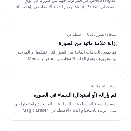
امسح الأشخاص غير المرغوب فيهم من صورك في ثوانٍ
باستخدام Magic Eraser. يقوم الذكاء الاصطناعي بإعادة بناء
الخلفية تلقائيًا. مجانًا على أنظمة iOS وAndroid والويب.
ممحاة الصور بالذكاء الاصطناعي
إزالة علامة مائية من الصورة
قم بمسح العلامات المائية من الصور التي تمتلكها أو المرخص
لها بتحريرها. يقوم الذكاء الاصطناعي الخاص بـ Magic
Eraser بإعادة بناء المنطقة الموجودة أسفله في ثوانٍ. اقرأ
إرشادات الترخيص قبل الاستخدام.
أدوات السماء AI
قم بإزالة (أو استبدال) السماء في الصورة
امسح السماء المسطحة أو الرمادية أو المنفجرة واستبدلها بأي
شيء تريده باستخدام الذكاء الاصطناعي. Magic Eraser
يطابق الإضاءة واللون تلقائيًا. مجانًا على أنظمة iOS
وAndroid والويب.