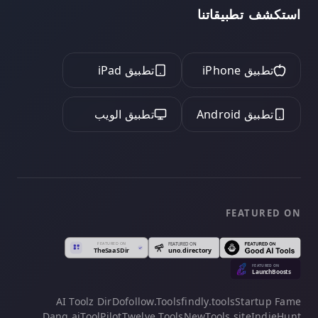
استكشف تطبيقاتنا
تطبيق iPhone
تطبيق iPad
تطبيق Android
تطبيق الويب
FEATURED ON
AI Toolz Dir
Dofollow.Tools
findly.tools
Startup Fame
Dang.ai
ToolPilot
Twelve Tools
NewTools.site
IndieHunt