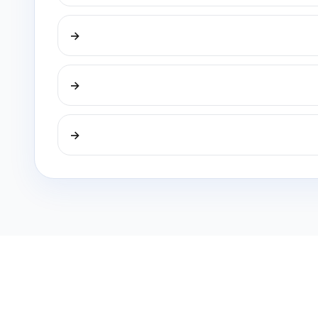
→
→
→