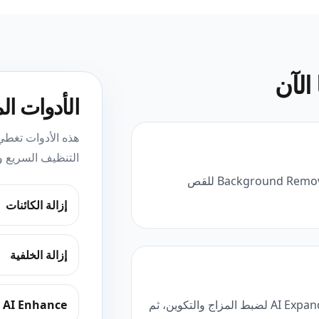
الآن
الأدوات ال
التنظيف السريع و
استخدم Remove Objects لإزالة العناصر المشتتة، ثم Background Remover للقص
إزالة الكائنات
إزالة الخلفية
ابدأ بـ AI Create لإنشاء المفاهيم، ثم استخدم AI Filter أو AI Expand لضبط المزاج والتكوين، ثم
AI Enhance