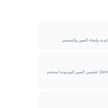
ليدية وإنشاء الصور والتصميم.
للتنظيف ابدأ بـ Remove Objects أو Background Remover. لإنشاء مرئيات جديدة استخدم AI Create أو Design. لتحسين الصور الموجودة استخدم