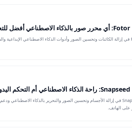
قارن بين Magic Eraser وFotor في إزالة الكائنات وتحسين الصور وأدوات الذكاء الاصطناعي الإبد
قارن بين Magic Eraser وSnapseed في إزالة الأجسام وتحسين الصور والتحرير بالذكاء الاص
 على الهاتف.