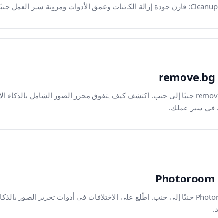
قارن بين Magic Eraser و remove.bg جنبًا إلى جنب. اكتشف كيف يتفوق محرر الصور الشامل
ية في سير عملك.
قارن بين Magic Eraser وPhotoroom جنبًا إلى جنب. اطّلع على الاختلافات في أدوات تحرير 
.