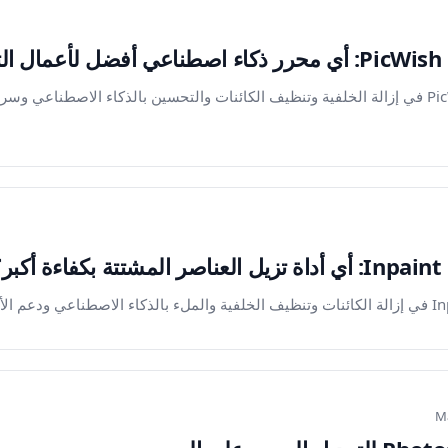
قارن بين Magic Eraser وPicWish في إزالة الخلفية وتنظيف الكائنات والتحسين بالذكاء الاص
Ma