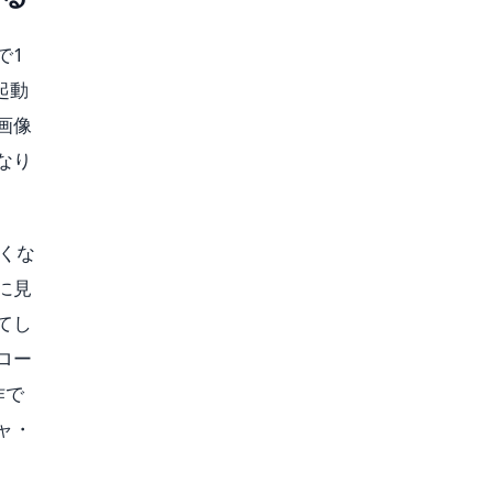
で1
起動
画像
なり
くな
に見
てし
ロー
作で
ャ・