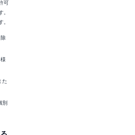
許可
す。
す。
ク除
同様
また
個別
する