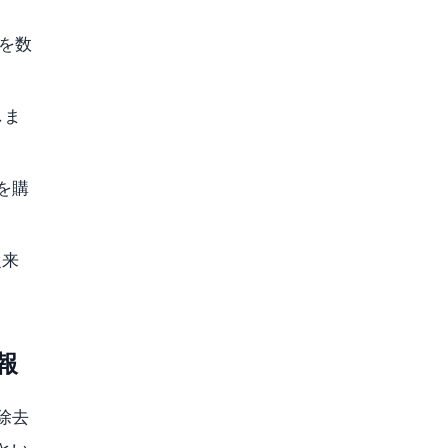
クを数
しま
を購
従来
報
除去