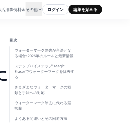
除
活用事例
料金
その他
ログイン
編集を始める
目次
ウォーターマーク除去が合法とな
る場合: 2026年のルールと最新情報
ステップバイステップ: Magic
に
Eraserでウォーターマークを除去す
る
さまざまなウォーターマークの種
類と手法への対応
ウォーターマーク除去に代わる選
択肢
よくある間違いとその回避方法