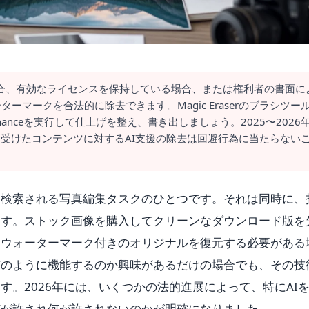
合、有効なライセンスを保持している場合、または権利者の書面に
マークを合法的に除去できます。Magic Eraserのブラシツー
hanceを実行して仕上げを整え、書き出しましょう。2025〜2026
を受けたコンテンツに対するAI支援の除去は回避行為に当たらない
く検索される写真編集タスクのひとつです。それは同時に、
ます。ストック画像を購入してクリーンなダウンロード版を
たウォーターマーク付きのオリジナルを復元する必要がある
どのように機能するのか興味があるだけの場合でも、その技
す。2026年には、いくつかの法的進展によって、特にAI
何が許され何が許されないのかが明確になりました。