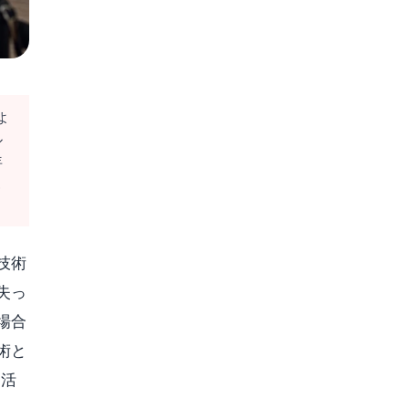
よ
ル
年
こ
技術
失っ
場合
術と
を活