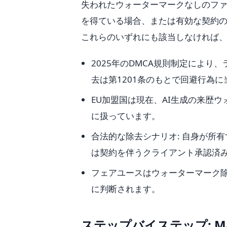
失われたウォーターマークなしのフ
を得ている場合、または有効な契約
これらのいずれにも該当しなければ
2025年のDMCA規則制定により
去は第1201条のもとで回避行為
EU加盟国は現在、AI生成の来歴
に扱っています。
合法的な除去シナリオ: 自身が所
は契約を伴うクライアント承認済
フェアユースはウォーターマーク
に判断されます。
ステップバイステップ: Ma