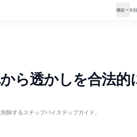
機能
削
写真から透かしを合法的
的に削除するステップバイステップガイド。