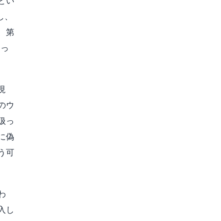
とい
し、
、第
なっ
現
のウ
扱っ
に偽
う可
わ
入し