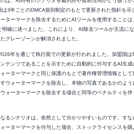
のは、AI特有のシナリオを裁判所や規制当局がどう扱うか
局は3年ごとのDMCA規則制定のもとで更新された指針を示
ーターマークを除去するためにAIツールを使用することは
いと明確に述べました。これにより、AI除去ツールが主流に
きたグレーゾーンが解消されました。
と2026年を通じて執行面での更新が行われました。加盟国は
コンテンツであることを示すために自動的に付与するAI生成
ウォーターマークと同じ保護のもとで著作権管理情報として
示すウォーターマークを除去し、本物の写真であるかのよう
のウォーターマークを除去する場合と同等のペナルティを伴
となるシナリオは、依然として分かりやすいものです。すな
ウォーターマークを付与した場合、ストックライセンスを購