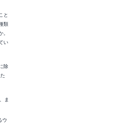
こと
種類
か。
てい
に除
した
、ま
るウ