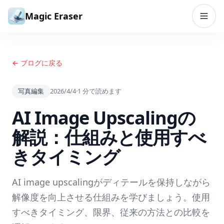
コンテンツへスキップ
Magic Eraser
← ブログに戻る
写真編集
2026/4/4
·
1
分で読めます
AI Image Upscalingの
解説：仕組みと使用すべ
きタイミング
AI image upscalingがディテールを保持しながら
解像度を向上させる仕組みを学びましょう。使用
すべきタイミング、限界、従来の方法との比較を