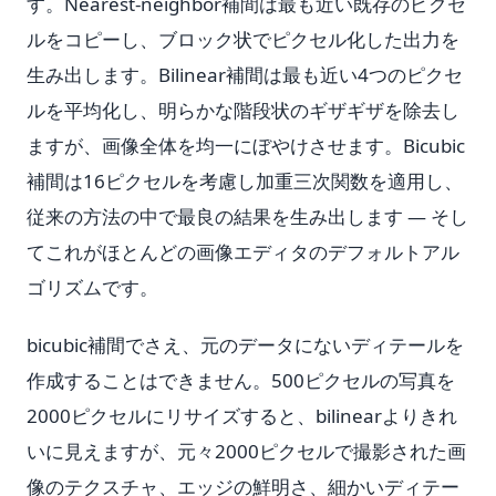
す。Nearest-neighbor補間は最も近い既存のピクセ
ルをコピーし、ブロック状でピクセル化した出力を
生み出します。Bilinear補間は最も近い4つのピクセ
ルを平均化し、明らかな階段状のギザギザを除去し
ますが、画像全体を均一にぼやけさせます。Bicubic
補間は16ピクセルを考慮し加重三次関数を適用し、
従来の方法の中で最良の結果を生み出します — そし
てこれがほとんどの画像エディタのデフォルトアル
ゴリズムです。
bicubic補間でさえ、元のデータにないディテールを
作成することはできません。500ピクセルの写真を
2000ピクセルにリサイズすると、bilinearよりきれ
いに見えますが、元々2000ピクセルで撮影された画
像のテクスチャ、エッジの鮮明さ、細かいディテー