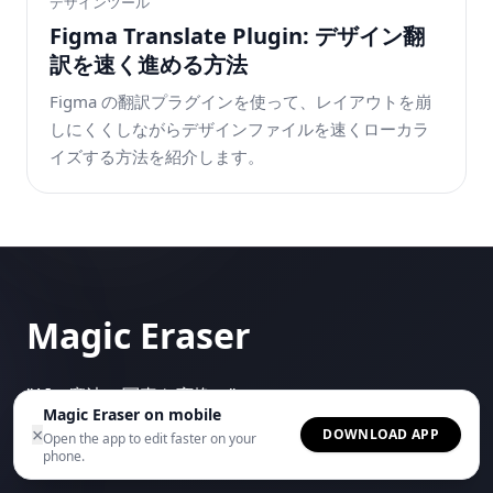
デザインツール
Figma Translate Plugin: デザイン翻
訳を速く進める方法
Figma の翻訳プラグインを使って、レイアウトを崩
しにくくしながらデザインファイルを速くローカラ
イズする方法を紹介します。
Magic Eraser
"
AIの魔法で写真を変換。
"
Magic Eraser on mobile
×
DOWNLOAD APP
Open the app to edit faster on your
phone.
アプリを見る