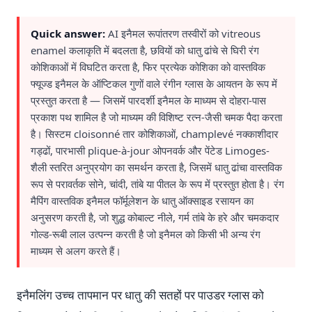
Quick answer:
AI इनैमल रूपांतरण तस्वीरों को vitreous
enamel कलाकृति में बदलता है, छवियों को धातु ढांचे से घिरी रंग
कोशिकाओं में विघटित करता है, फिर प्रत्येक कोशिका को वास्तविक
फ्यूज्ड इनैमल के ऑप्टिकल गुणों वाले रंगीन ग्लास के आयतन के रूप में
प्रस्तुत करता है — जिसमें पारदर्शी इनैमल के माध्यम से दोहरा-पास
प्रकाश पथ शामिल है जो माध्यम की विशिष्ट रत्न-जैसी चमक पैदा करता
है। सिस्टम cloisonné तार कोशिकाओं, champlevé नक्काशीदार
गड्ढों, पारभासी plique-à-jour ओपनवर्क और पेंटेड Limoges-
शैली स्तरित अनुप्रयोग का समर्थन करता है, जिसमें धातु ढांचा वास्तविक
रूप से परावर्तक सोने, चांदी, तांबे या पीतल के रूप में प्रस्तुत होता है। रंग
मैपिंग वास्तविक इनैमल फॉर्मूलेशन के धातु ऑक्साइड रसायन का
अनुसरण करती है, जो शुद्ध कोबाल्ट नीले, गर्म तांबे के हरे और चमकदार
गोल्ड-रूबी लाल उत्पन्न करती है जो इनैमल को किसी भी अन्य रंग
माध्यम से अलग करते हैं।
इनैमलिंग उच्च तापमान पर धातु की सतहों पर पाउडर ग्लास को