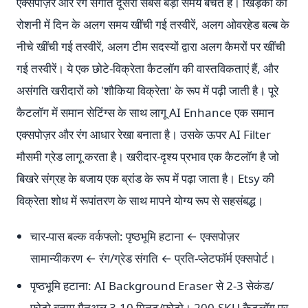
एक्सपोज़र और रंग संगति दूसरी सबसे बड़ी समय बचत हैं। खिड़की की
रोशनी में दिन के अलग समय खींची गई तस्वीरें, अलग ओवरहेड बल्ब के
नीचे खींची गई तस्वीरें, अलग टीम सदस्यों द्वारा अलग कैमरों पर खींची
गई तस्वीरें। ये एक छोटे-विक्रेता कैटलॉग की वास्तविकताएं हैं, और
असंगति खरीदारों को 'शौकिया विक्रेता' के रूप में पढ़ी जाती है। पूरे
कैटलॉग में समान सेटिंग्स के साथ लागू AI Enhance एक समान
एक्सपोज़र और रंग आधार रेखा बनाता है। उसके ऊपर AI Filter
मौसमी ग्रेड लागू करता है। खरीदार-दृश्य प्रभाव एक कैटलॉग है जो
बिखरे संग्रह के बजाय एक ब्रांड के रूप में पढ़ा जाता है। Etsy की
विक्रेता शोध में रूपांतरण के साथ मापने योग्य रूप से सहसंबद्ध।
चार-पास बल्क वर्कफ्लो: पृष्ठभूमि हटाना ← एक्सपोज़र
सामान्यीकरण ← रंग/ग्रेड संगति ← प्रति-प्लेटफॉर्म एक्सपोर्ट।
पृष्ठभूमि हटाना: AI Background Eraser से 2-3 सेकंड/
फोटो बनाम मैनुअल 3-10 मिनट/फोटो। 200-SKU कैटलॉग पर