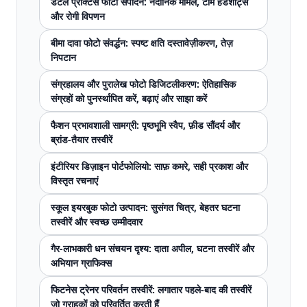
डेंटल प्रैक्टिस फोटो संपादन: नैदानिक ​​मामले, टीम हेडशॉट्स
और रोगी विपणन
बीमा दावा फोटो संवर्द्धन: स्पष्ट क्षति दस्तावेज़ीकरण, तेज़
निपटान
संग्रहालय और पुरालेख फोटो डिजिटलीकरण: ऐतिहासिक
संग्रहों को पुनर्स्थापित करें, बढ़ाएं और साझा करें
फैशन प्रभावशाली सामग्री: पृष्ठभूमि स्वैप, फ़ीड सौंदर्य और
ब्रांड-तैयार तस्वीरें
इंटीरियर डिज़ाइन पोर्टफोलियो: साफ़ कमरे, सही प्रकाश और
विस्तृत रचनाएं
स्कूल इयरबुक फोटो उत्पादन: सुसंगत चित्र, बेहतर घटना
तस्वीरें और स्वच्छ उम्मीदवार
गैर-लाभकारी धन संचयन दृश्य: दाता अपील, घटना तस्वीरें और
अभियान ग्राफिक्स
फिटनेस ट्रेनर परिवर्तन तस्वीरें: लगातार पहले-बाद की तस्वीरें
जो ग्राहकों को परिवर्तित करती हैं