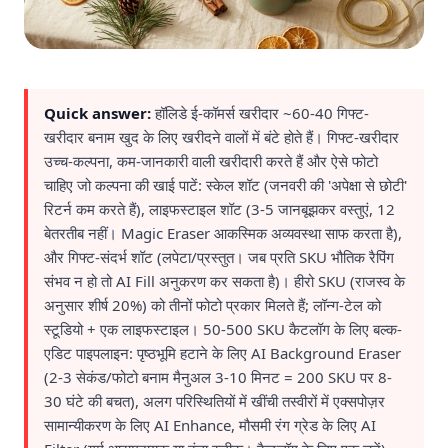
Quick answer:
हॉलिडे ई-कॉमर्स खरीदार ~60-40 गिफ्ट-
खरीदार बनाम खुद के लिए खरीदने वालों में बंटे होते हैं। गिफ्ट-खरीदार
उच्च-कल्पना, कम-जानकारी वाली खरीदारी करते हैं और ऐसे फोटो
चाहिए जो कल्पना की खाई पाटें: स्केल शॉट (जनवरी की 'अपेक्षा से छोटी'
रिटर्न कम करते हैं), लाइफस्टाइल शॉट (3-5 जानबूझकर वस्तुएं, 12
बेतरतीब नहीं। Magic Eraser आकस्मिक अव्यवस्था साफ करता है),
और गिफ्ट-संदर्भ शॉट (लपेटा/प्रस्तुत। जब प्रति SKU भौतिक रैपिंग
संभव न हो तो AI Fill अनुकरण कर सकता है)। हीरो SKU (राजस्व के
अनुसार शीर्ष 20%) को तीनों फोटो प्रकार मिलते हैं; लॉन्ग-टेल को
स्टूडियो + एक लाइफस्टाइल। 50-500 SKU कैटलॉग के लिए बल्क-
एडिट पाइपलाइन: पृष्ठभूमि हटाने के लिए AI Background Eraser
(2-3 सेकंड/फोटो बनाम मैनुअल 3-10 मिनट = 200 SKU पर 8-
30 घंटे की बचत), अलग परिस्थितियों में खींची तस्वीरों में एक्सपोज़र
सामान्यीकरण के लिए AI Enhance, मौसमी रंग ग्रेड के लिए AI