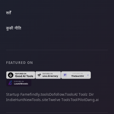
शर्तें
कुकी नीति
FEATURED ON
Startup Fame
findly.tools
Dofollow.Tools
AI Toolz Dir
IndieHunt
NewTools.site
Twelve Tools
ToolPilot
Dang.ai