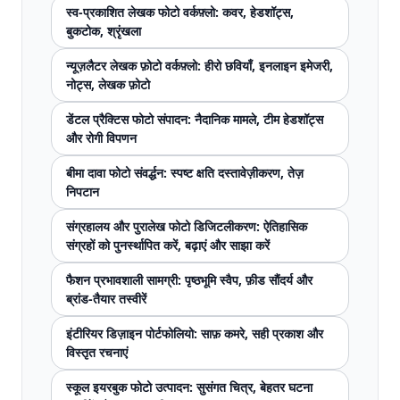
स्व-प्रकाशित लेखक फोटो वर्कफ़्लो: कवर, हेडशॉट्स,
बुकटोक, श्रृंखला
न्यूज़लैटर लेखक फ़ोटो वर्कफ़्लो: हीरो छवियाँ, इनलाइन इमेजरी,
नोट्स, लेखक फ़ोटो
डेंटल प्रैक्टिस फोटो संपादन: नैदानिक ​​मामले, टीम हेडशॉट्स
और रोगी विपणन
बीमा दावा फोटो संवर्द्धन: स्पष्ट क्षति दस्तावेज़ीकरण, तेज़
निपटान
संग्रहालय और पुरालेख फोटो डिजिटलीकरण: ऐतिहासिक
संग्रहों को पुनर्स्थापित करें, बढ़ाएं और साझा करें
फैशन प्रभावशाली सामग्री: पृष्ठभूमि स्वैप, फ़ीड सौंदर्य और
ब्रांड-तैयार तस्वीरें
इंटीरियर डिज़ाइन पोर्टफोलियो: साफ़ कमरे, सही प्रकाश और
विस्तृत रचनाएं
स्कूल इयरबुक फोटो उत्पादन: सुसंगत चित्र, बेहतर घटना