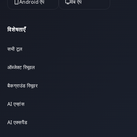
Android ऐप
वेब ऐप
विशेषताएँ
सभी टूल
ऑब्जेक्ट रिमूवल
बैकग्राउंड रिमूवर
AI एन्हांस
AI एक्सपैंड