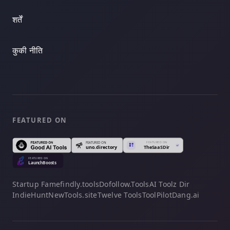
शर्तें
कुकी नीति
FEATURED ON
Startup Fame
findly.tools
Dofollow.Tools
AI Toolz Dir
IndieHunt
NewTools.site
Twelve Tools
ToolPilot
Dang.ai