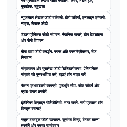
स्व-प्रकाशित लेखक फोटो वर्कफ़्लो: कवर, हेडशॉट्स,
बुकटोक, श्रृंखला
न्यूज़लैटर लेखक फ़ोटो वर्कफ़्लो: हीरो छवियाँ, इनलाइन इमेजरी,
नोट्स, लेखक फ़ोटो
डेंटल प्रैक्टिस फोटो संपादन: नैदानिक ​​मामले, टीम हेडशॉट्स
और रोगी विपणन
बीमा दावा फोटो संवर्द्धन: स्पष्ट क्षति दस्तावेज़ीकरण, तेज़
निपटान
संग्रहालय और पुरालेख फोटो डिजिटलीकरण: ऐतिहासिक
संग्रहों को पुनर्स्थापित करें, बढ़ाएं और साझा करें
फैशन प्रभावशाली सामग्री: पृष्ठभूमि स्वैप, फ़ीड सौंदर्य और
ब्रांड-तैयार तस्वीरें
इंटीरियर डिज़ाइन पोर्टफोलियो: साफ़ कमरे, सही प्रकाश और
विस्तृत रचनाएं
स्कूल इयरबुक फोटो उत्पादन: सुसंगत चित्र, बेहतर घटना
तस्वीरें और स्वच्छ उम्मीदवार