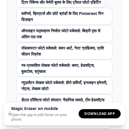
ट्रिप रिकैप्स और मेमोरी बुक्स के लिए ट्रैवल फोटो एडिटिंग
ब्लॉगर्स, क्रिएटर्स और छोटे ब्रांडों के लिए Pinterest पिन
डिज़ाइन
ऑनलाइन पाठ्यक्रम निर्माता फोटो वर्कफ़्लो: बिक्री पृष्ठ से
अंतिम पाठ तक
पॉडकास्टर फोटो वर्कफ़्लो: कवर आर्ट, गेस्ट ग्राफ़िक्स, प्रति
सीज़न रिफ्रेश
स्व-प्रकाशित लेखक फोटो वर्कफ़्लो: कवर, हेडशॉट्स,
बुकटोक, श्रृंखला
न्यूज़लैटर लेखक फ़ोटो वर्कफ़्लो: हीरो छवियाँ, इनलाइन इमेजरी,
नोट्स, लेखक फ़ोटो
डेंटल प्रैक्टिस फोटो संपादन: नैदानिक ​​मामले, टीम हेडशॉट्स
और रोगी विपणन
Magic Eraser on mobile
×
DOWNLOAD APP
Open the app to edit faster on your
बीमा दावा फोटो संवर्द्धन: स्पष्ट क्षति दस्तावेज़ीकरण, तेज़
phone.
निपटान