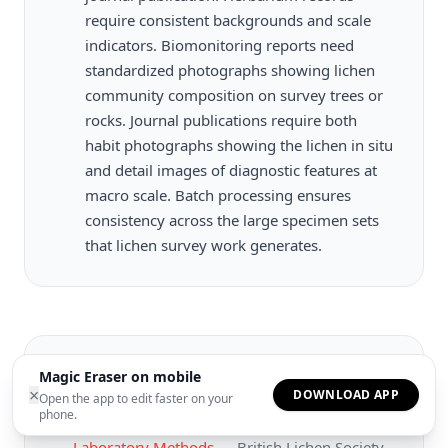
require consistent backgrounds and scale
indicators. Biomonitoring reports need
standardized photographs showing lichen
community composition on survey trees or
rocks. Journal publications require both
habit photographs showing the lichen in situ
and detail images of diagnostic features at
macro scale. Batch processing ensures
consistency across the large specimen sets
that lichen survey work generates.
स्रोत
Magic Eraser on mobile
×
DOWNLOAD APP
Open the app to edit faster on your
phone.
Lichen Biology and Identification: Field and
Laboratory Methods
—
British Lichen Society