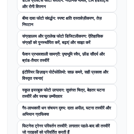
डेंटल प्रैक्टिस फोटो संपादन: नैदानिक ​​मामले, टीम हेडशॉट्स
और रोगी विपणन
बीमा दावा फोटो संवर्द्धन: स्पष्ट क्षति दस्तावेज़ीकरण, तेज़
निपटान
संग्रहालय और पुरालेख फोटो डिजिटलीकरण: ऐतिहासिक
संग्रहों को पुनर्स्थापित करें, बढ़ाएं और साझा करें
फैशन प्रभावशाली सामग्री: पृष्ठभूमि स्वैप, फ़ीड सौंदर्य और
ब्रांड-तैयार तस्वीरें
इंटीरियर डिज़ाइन पोर्टफोलियो: साफ़ कमरे, सही प्रकाश और
विस्तृत रचनाएं
स्कूल इयरबुक फोटो उत्पादन: सुसंगत चित्र, बेहतर घटना
तस्वीरें और स्वच्छ उम्मीदवार
गैर-लाभकारी धन संचयन दृश्य: दाता अपील, घटना तस्वीरें और
अभियान ग्राफिक्स
फिटनेस ट्रेनर परिवर्तन तस्वीरें: लगातार पहले-बाद की तस्वीरें
जो ग्राहकों को परिवर्तित करती हैं