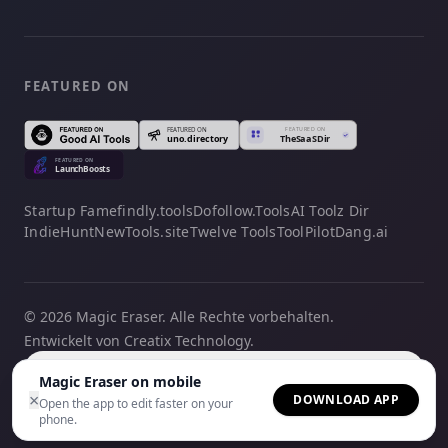
FEATURED ON
Startup Fame
findly.tools
Dofollow.Tools
AI Toolz Dir
IndieHunt
NewTools.site
Twelve Tools
ToolPilot
Dang.ai
© 2026 Magic Eraser. Alle Rechte vorbehalten.
Entwickelt von Creatix Technology.
Deutsch
Magic Eraser on mobile
×
DOWNLOAD APP
Open the app to edit faster on your
phone.