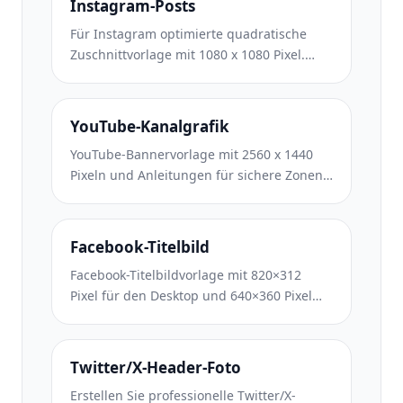
Instagram-Posts
Für Instagram optimierte quadratische
Zuschnittvorlage mit 1080 x 1080 Pixel.
Klare Hintergründe, lebendige Farben und
scharfe Details, die im Feed hervorstechen.
YouTube-Kanalgrafik
YouTube-Bannervorlage mit 2560 x 1440
Pixeln und Anleitungen für sichere Zonen.
Saubere Hintergrundentfernung für
Erstellerfotos, gerätespezifisches Layout
und markenkonsistente Kanalgrafiken.
Facebook-Titelbild
Facebook-Titelbildvorlage mit 820×312
Pixel für den Desktop und 640×360 Pixel
für den mobilen Zuschnitt. Saubere
Markenbilder mit geeigneten sicheren
Zonen für die Überlappung von
Twitter/X-Header-Foto
Profilbildern und die Platzierung von CTA-
Erstellen Sie professionelle Twitter/X-
Buttons.