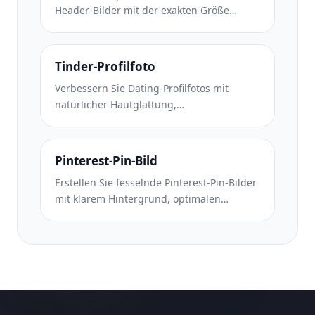
Header-Bilder mit der exakten Größe
1500×500 Pixel. Berücksichtigt die
Überlappung von Profilbildern und
funktioniert sowohl im dunklen als auch im
Tinder-Profilfoto
hellen Modus.
Verbessern Sie Dating-Profilfotos mit
natürlicher Hautglättung,
Hintergrundbereinigung,
Beleuchtungskorrektur und subtiler
Farbkorrektur, die authentisch aussieht –
Pinterest-Pin-Bild
nicht gefiltert.
Erstellen Sie fesselnde Pinterest-Pin-Bilder
mit klarem Hintergrund, optimalen
vertikalen Abmessungen von 2:3,
lebendiger Farbverstärkung und pin-
bereiter Komposition.