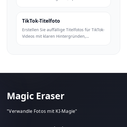
vertikalen Abmessungen von 2:3,
lebendiger Farbverstärkung und pin-
bereiter Komposition.
TikTok-Titelfoto
Erstellen Sie auffällige Titelfotos für TikTok-
Videos mit klaren Hintergründen,
kräftigem Motivrahmen und optimierten
vertikalen Abmessungen von 9:16 für ein
einheitliches Profilraster.
Magic Eraser
"
Verwandle Fotos mit KI-Magie
"