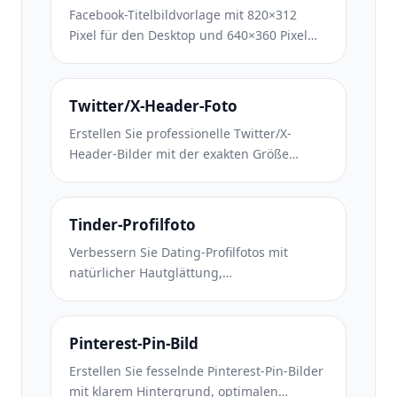
Facebook-Titelbildvorlage mit 820×312
Pixel für den Desktop und 640×360 Pixel
für den mobilen Zuschnitt. Saubere
Markenbilder mit geeigneten sicheren
Zonen für die Überlappung von
Twitter/X-Header-Foto
Profilbildern und die Platzierung von CTA-
Erstellen Sie professionelle Twitter/X-
Buttons.
Header-Bilder mit der exakten Größe
1500×500 Pixel. Berücksichtigt die
Überlappung von Profilbildern und
funktioniert sowohl im dunklen als auch im
Tinder-Profilfoto
hellen Modus.
Verbessern Sie Dating-Profilfotos mit
natürlicher Hautglättung,
Hintergrundbereinigung,
Beleuchtungskorrektur und subtiler
Farbkorrektur, die authentisch aussieht –
Pinterest-Pin-Bild
nicht gefiltert.
Erstellen Sie fesselnde Pinterest-Pin-Bilder
mit klarem Hintergrund, optimalen