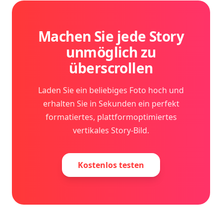
Machen Sie jede Story
unmöglich zu
überscrollen
Laden Sie ein beliebiges Foto hoch und
erhalten Sie in Sekunden ein perfekt
formatiertes, plattformoptimiertes
vertikales Story-Bild.
Kostenlos testen