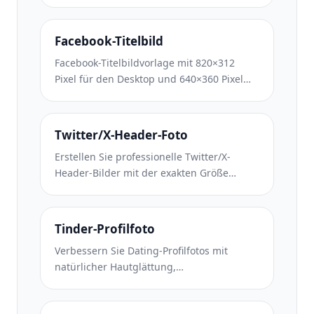
Saubere Hintergrundentfernung für
Erstellerfotos, gerätespezifisches Layout
und markenkonsistente Kanalgrafiken.
Facebook-Titelbild
Facebook-Titelbildvorlage mit 820×312
Pixel für den Desktop und 640×360 Pixel
für den mobilen Zuschnitt. Saubere
Markenbilder mit geeigneten sicheren
Zonen für die Überlappung von
Twitter/X-Header-Foto
Profilbildern und die Platzierung von CTA-
Erstellen Sie professionelle Twitter/X-
Buttons.
Header-Bilder mit der exakten Größe
1500×500 Pixel. Berücksichtigt die
Überlappung von Profilbildern und
funktioniert sowohl im dunklen als auch im
Tinder-Profilfoto
hellen Modus.
Verbessern Sie Dating-Profilfotos mit
natürlicher Hautglättung,
Hintergrundbereinigung,
Beleuchtungskorrektur und subtiler