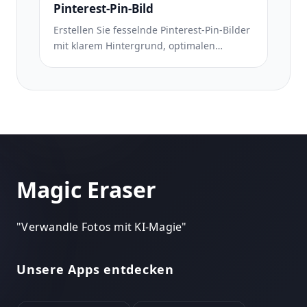
Farbkorrektur, die authentisch aussieht –
Pinterest-Pin-Bild
nicht gefiltert.
Erstellen Sie fesselnde Pinterest-Pin-Bilder
mit klarem Hintergrund, optimalen
vertikalen Abmessungen von 2:3,
lebendiger Farbverstärkung und pin-
bereiter Komposition.
Magic Eraser
"
Verwandle Fotos mit KI-Magie
"
Unsere Apps entdecken