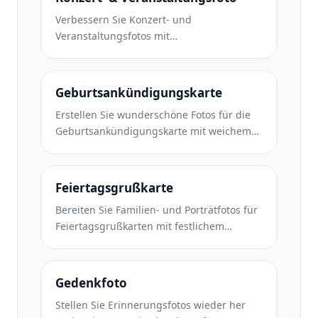
Verbessern Sie Konzert- und
Veranstaltungsfotos mit
Rauschunterdrückung bei schlechten
Lichtverhältnissen, Bühnenbeleuchtung
Farbkorrektur, Entfernung von
Geburtsankündigungskarte
Ablenkungen durch Menschenmengen
Erstellen Sie wunderschöne Fotos für die
und Detailwiederherstellung aus
Geburtsankündigungskarte mit weichem
Aufnahmen an dunklen
Hintergrund, sanfter Farbabstufung,
Veranstaltungsorten.
Beseitigung von Unordnung im
Krankenhaus und druckfertigen
Feiertagsgrußkarte
Abmessungen für den Versand.
Bereiten Sie Familien- und Porträtfotos für
Feiertagsgrußkarten mit festlichem
Hintergrund, warmen Farbabstufungen,
Schneeeffekten und
Standardkartengrößen zum Drucken vor.
Gedenkfoto
Stellen Sie Erinnerungsfotos wieder her