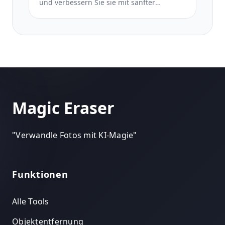
und verbessern Sie sie mit sanfter
Retusche, Vereinfachung des
Hintergrunds, warmer, respektvoller
Farbabstufung und druckfertigen
Abmessungen für Gottesdienste.
Magic Eraser
"
Verwandle Fotos mit KI-Magie
"
Funktionen
Alle Tools
Objektentfernung