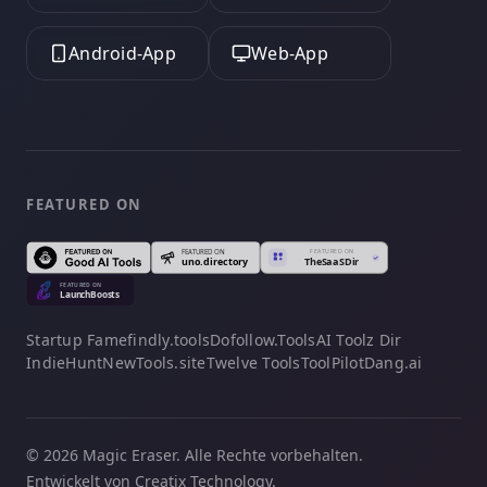
Android-App
Web-App
FEATURED ON
Startup Fame
findly.tools
Dofollow.Tools
AI Toolz Dir
IndieHunt
NewTools.site
Twelve Tools
ToolPilot
Dang.ai
© 2026 Magic Eraser. Alle Rechte vorbehalten.
Entwickelt von Creatix Technology.