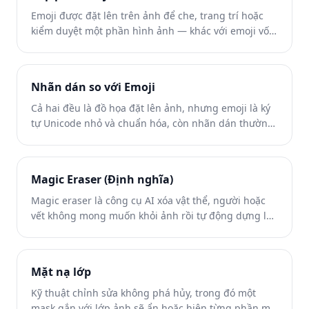
Emoji được đặt lên trên ảnh để che, trang trí hoặc
kiểm duyệt một phần hình ảnh — khác với emoji vốn
nằm trong cảnh gốc.
Nhãn dán so với Emoji
Cả hai đều là đồ họa đặt lên ảnh, nhưng emoji là ký
tự Unicode nhỏ và chuẩn hóa, còn nhãn dán thường
lớn hơn, tùy chỉnh hoặc có thương hiệu — kỹ thuật
xóa về cơ bản giống nhau.
Magic Eraser (Định nghĩa)
Magic eraser là công cụ AI xóa vật thể, người hoặc
vết không mong muốn khỏi ảnh rồi tự động dựng lại
vùng phía sau. Bạn tô lên phần muốn bỏ, AI tái tạo
nền để trông như chi tiết đó chưa từng xuất hiện.
Mặt nạ lớp
Kỹ thuật chỉnh sửa không phá hủy, trong đó một
mask gắn với lớp ảnh sẽ ẩn hoặc hiện từng phần mà