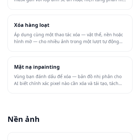
không xóa pixel — tiền thân thủ công của xóa vật thể
bằng AI một chạm.
Xóa hàng loạt
Áp dụng cùng một thao tác xóa — vật thể, nền hoặc
hình mờ — cho nhiều ảnh trong một lượt tự động
thay vì chỉnh từng ảnh một.
Mặt nạ inpainting
Vùng bạn đánh dấu để xóa — bản đồ nhị phân cho
AI biết chính xác pixel nào cần xóa và tái tạo, tách
biệt với các pixel xung quanh dùng làm tham chiếu.
Nền ảnh