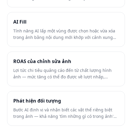
AI Fill
Tính năng AI lấp một vùng được chọn hoặc vừa xóa
trong ảnh bằng nội dung mới khớp với cảnh xung
quanh — bước tái tạo giúp việc xóa vật thể trông liền
mạch.
ROAS của chỉnh sửa ảnh
Lợi tức chi tiêu quảng cáo đến từ chất lượng hình
ảnh — mức tăng có thể đo được về lượt nhấp,
chuyển đổi và doanh thu nhờ ảnh sản phẩm và ảnh
quảng cáo sạch hơn, ít gây xao nhãng hơn.
Phát hiện đối tượng
Bước AI định vị và nhận biết các vật thể riêng biệt
trong ảnh — khả năng 'tìm những gì có trong ảnh'
giúp xóa một chạm mà không cần tô cọ.