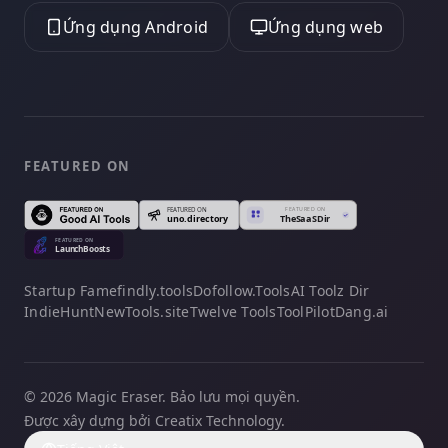
Ứng dụng Android
Ứng dụng web
FEATURED ON
Startup Fame
findly.tools
Dofollow.Tools
AI Toolz Dir
IndieHunt
NewTools.site
Twelve Tools
ToolPilot
Dang.ai
© 2026 Magic Eraser. Bảo lưu mọi quyền.
Được xây dựng bởi Creatix Technology.