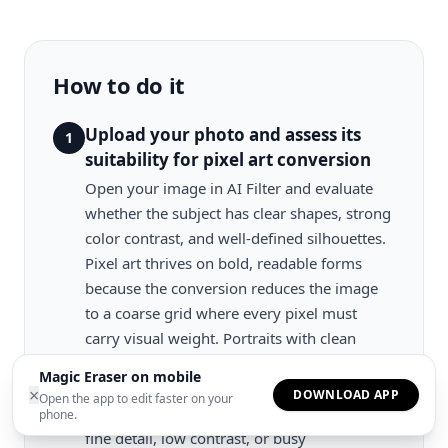
How to do it
Upload your photo and assess its
1
suitability for pixel art conversion
Open your image in AI Filter and evaluate
whether the subject has clear shapes, strong
color contrast, and well-defined silhouettes.
Pixel art thrives on bold, readable forms
because the conversion reduces the image
to a coarse grid where every pixel must
carry visual weight. Portraits with clean
backgrounds, objects with distinct outlines,
Magic Eraser on mobile
and landscapes with layered depth planes
×
DOWNLOAD APP
Open the app to edit faster on your
convert most well. Images with excessive
phone.
fine detail, low contrast, or busy