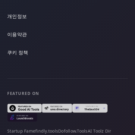
개인정보
이용약관
쿠키 정책
FEATURED ON
Startup Fame
findly.tools
Dofollow.Tools
AI Toolz Dir