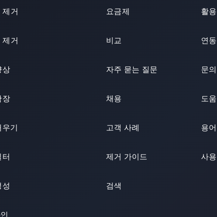
 제거
요금제
활용
 제거
비교
연동
향상
자주 묻는 질문
문의
확장
채용
도움
 채우기
고객 사례
용어
필터
제거 가이드
사용
생성
검색
자인