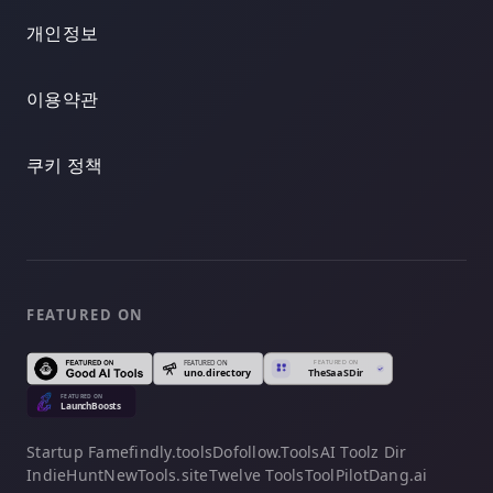
개인정보
이용약관
쿠키 정책
FEATURED ON
Startup Fame
findly.tools
Dofollow.Tools
AI Toolz Dir
IndieHunt
NewTools.site
Twelve Tools
ToolPilot
Dang.ai