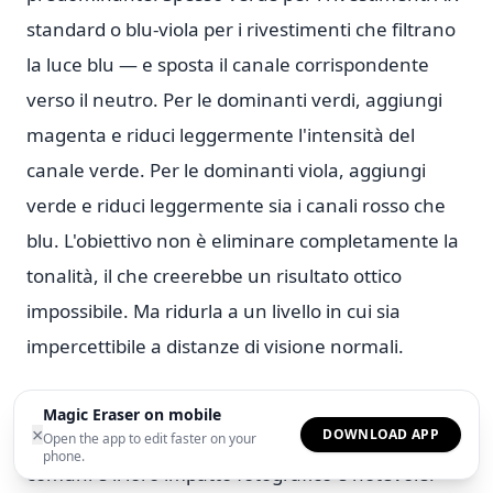
standard o blu-viola per i rivestimenti che filtrano
la luce blu — e sposta il canale corrispondente
verso il neutro. Per le dominanti verdi, aggiungi
magenta e riduci leggermente l'intensità del
canale verde. Per le dominanti viola, aggiungi
verde e riduci leggermente sia i canali rosso che
blu. L'obiettivo non è eliminare completamente la
tonalità, il che creerebbe un risultato ottico
impossibile. Ma ridurla a un livello in cui sia
impercettibile a distanze di visione normali.
Le lenti che filtrano la luce blu meritano una
Magic Eraser on mobile
×
DOWNLOAD APP
menzione speciale perché sono diventate molto
Open the app to edit faster on your
phone.
comuni e il loro impatto fotografico è notevole.