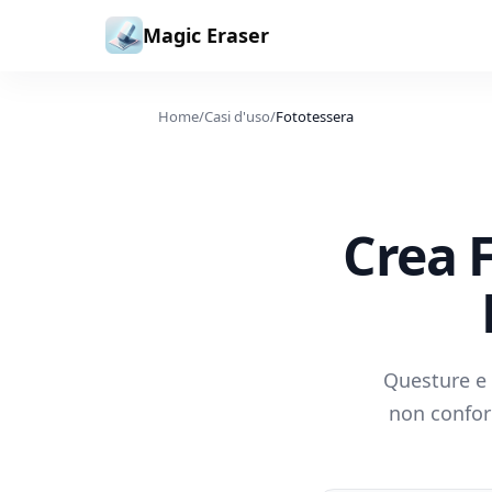
Vai al contenuto
Magic Eraser
Home
/
Casi d'uso
/
Fototessera
Crea F
Questure e 
non conform