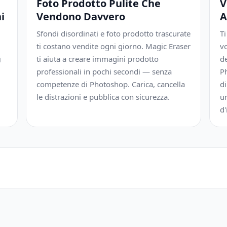
Foto Prodotto Pulite Che
V
i
Vendono Davvero
A
Sfondi disordinati e foto prodotto trascurate
Ti
ti costano vendite ogni giorno. Magic Eraser
v
ti aiuta a creare immagini prodotto
d
i
professionali in pochi secondi — senza
Ph
competenze di Photoshop. Carica, cancella
di
le distrazioni e pubblica con sicurezza.
un
d'