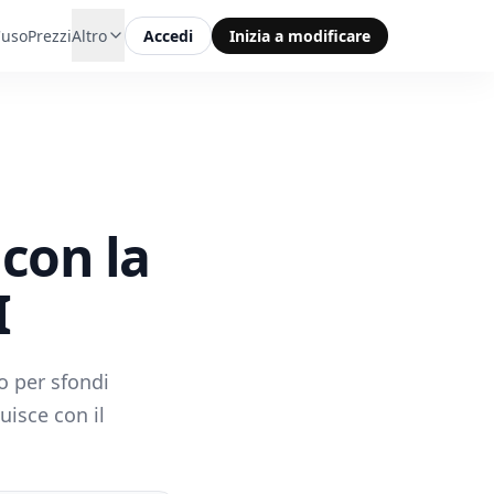
'uso
Prezzi
Altro
Accedi
Inizia a modificare
 con la
I
o per sfondi
uisce con il