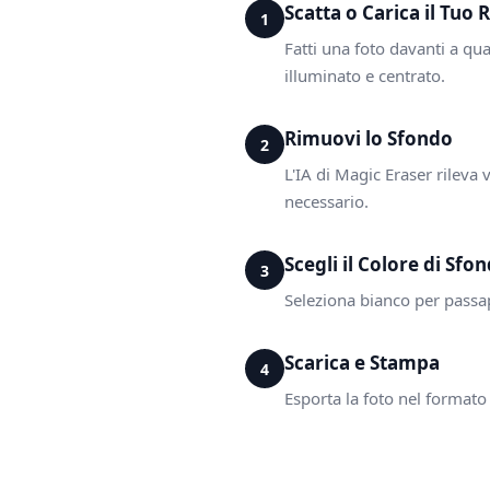
Scatta o Carica il Tuo 
1
Fatti una foto davanti a qua
illuminato e centrato.
Rimuovi lo Sfondo
2
L'IA di Magic Eraser rileva
necessario.
Scegli il Colore di Sfo
3
Seleziona bianco per passapo
Scarica e Stampa
4
Esporta la foto nel formato 