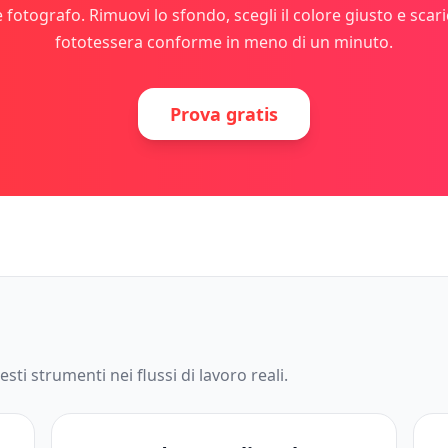
 fotografo. Rimuovi lo sfondo, scegli il colore giusto e scar
fototessera conforme in meno di un minuto.
Prova gratis
sti strumenti nei flussi di lavoro reali.