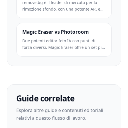
remove.bg è il leader di mercato per la
rimozione sfondo, con una potente API e
integrazioni con Photoshop e Figma. Magic
Eraser offre otto strumenti IA — dalla
rimozione oggetti e riempimento
Magic Eraser vs Photoroom
generativo al miglioramento IA e design —
Due potenti editor foto IA con punti di
tutto in un unico editor.
forza diversi. Magic Eraser offre un set più
ampio di strumenti IA generativi, mentre
Photoroom eccelle nella fotografia di
prodotti e-commerce e nell'elaborazione
batch. Scopri quale si adatta al tuo flusso
di lavoro.
Guide correlate
Esplora altre guide e contenuti editoriali
relativi a questo flusso di lavoro.