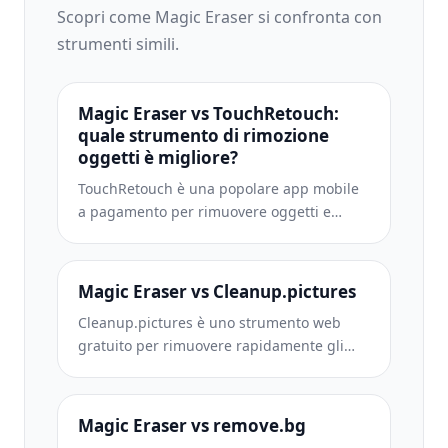
Scopri come Magic Eraser si confronta con
strumenti simili.
Magic Eraser vs TouchRetouch:
quale strumento di rimozione
oggetti è migliore?
TouchRetouch è una popolare app mobile
a pagamento per rimuovere oggetti e
imperfezioni. Magic Eraser offre editing IA
gratuito su qualsiasi dispositivo senza
installazione. Confronta funzionalità,
Magic Eraser vs Cleanup.pictures
prezzi e facilità d'uso.
Cleanup.pictures è uno strumento web
gratuito per rimuovere rapidamente gli
oggetti. Magic Eraser offre 8 strumenti di
editing IA, app mobili e un'elaborazione
avanzata. Scopri il confronto.
Magic Eraser vs remove.bg