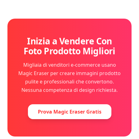
Inizia a Vendere Con
Foto Prodotto Migliori
Migliaia di venditori e-commerce usano
Magic Eraser per creare immagini prodotto
pulite e professionali che convertono.
Nessuna competenza di design richiesta.
Prova Magic Eraser Gratis