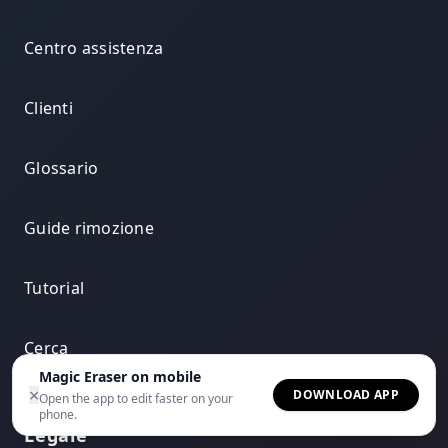
Centro assistenza
Clienti
Glossario
Guide rimozione
Tutorial
Cerca
Magic Eraser on mobile
×
DOWNLOAD APP
Open the app to edit faster on your
phone.
Legale