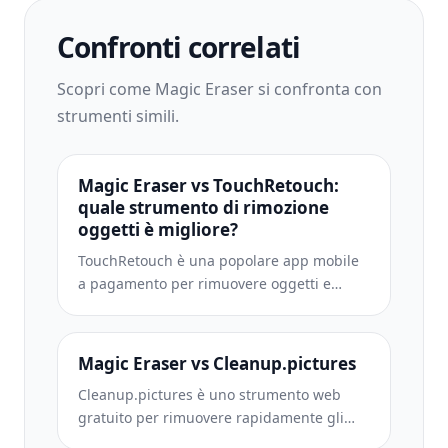
Confronti correlati
Scopri come Magic Eraser si confronta con
strumenti simili.
Magic Eraser vs TouchRetouch:
quale strumento di rimozione
oggetti è migliore?
TouchRetouch è una popolare app mobile
a pagamento per rimuovere oggetti e
imperfezioni. Magic Eraser offre editing IA
gratuito su qualsiasi dispositivo senza
installazione. Confronta funzionalità,
Magic Eraser vs Cleanup.pictures
prezzi e facilità d'uso.
Cleanup.pictures è uno strumento web
gratuito per rimuovere rapidamente gli
oggetti. Magic Eraser offre 8 strumenti di