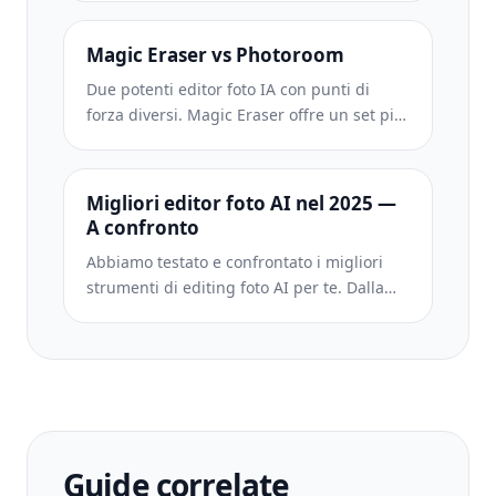
editing IA, app mobili e un'elaborazione
avanzata. Scopri il confronto.
Magic Eraser vs Photoroom
Due potenti editor foto IA con punti di
forza diversi. Magic Eraser offre un set più
ampio di strumenti IA generativi, mentre
Photoroom eccelle nella fotografia di
prodotti e-commerce e nell'elaborazione
Migliori editor foto AI nel 2025 —
batch. Scopri quale si adatta al tuo flusso
A confronto
di lavoro.
Abbiamo testato e confrontato i migliori
strumenti di editing foto AI per te. Dalla
rimozione di oggetti alla sostituzione dello
sfondo, scopri quale editor offre i risultati
migliori per il tuo flusso di lavoro.
Guide correlate