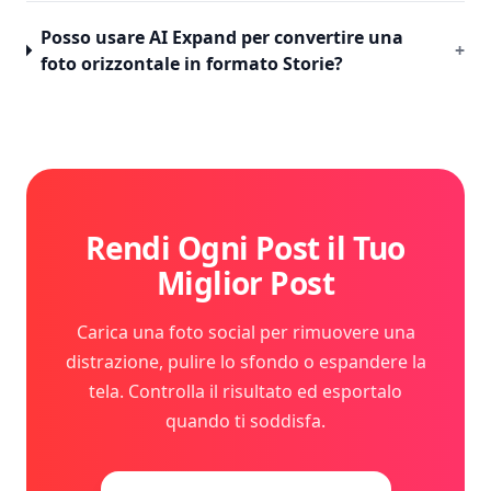
Posso usare AI Expand per convertire una
+
foto orizzontale in formato Storie?
Rendi Ogni Post il Tuo
Miglior Post
Carica una foto social per rimuovere una
distrazione, pulire lo sfondo o espandere la
tela. Controlla il risultato ed esportalo
quando ti soddisfa.