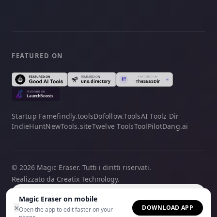
FEATURED ON
Startup Fame
findly.tools
Dofollow.Tools
AI Toolz Dir
IndieHunt
NewTools.site
Twelve Tools
ToolPilot
Dang.ai
© 2026 Magic Eraser. Tutti i diritti riservati.
Realizzato da Creatix Technology.
Italiano
Magic Eraser on mobile
×
DOWNLOAD APP
Open the app to edit faster on your