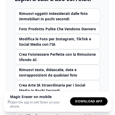
Rimuovi oggetti indesiderati dalle foto
immobiliari in pochi secondi
Foto Prodotto Pulite Che Vendono Davvero
Modifica le Foto per Instagram, TikTok e
Social Media con l'IA
Crea Fototessere Perfette con la Rimozione
Sfondo AI
Rimuovi testo, didascalie, date e
sovrapposizioni da qualsiasi foto
Crea Arte IA Straordinaria per i Social
Media in Pochi Secondi
Magic Eraser on mobile
Il fotoritocco di matrimoni è reso più
×
DOWNLOAD APP
Open the app to edit faster on your
veloce con l'intelligenza artificiale
phone.