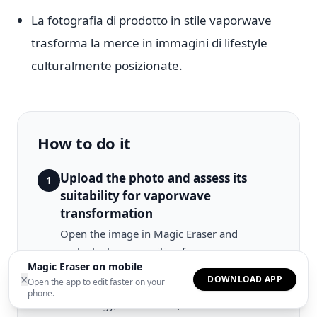
La fotografia di prodotto in stile vaporwave
trasforma la merce in immagini di lifestyle
culturalmente posizionate.
How to do it
Upload the photo and assess its
1
suitability for vaporwave
transformation
Open the image in Magic Eraser and
evaluate its composition for vaporwave
Magic Eraser on mobile
stylization. The aesthetic works best with
×
DOWNLOAD APP
Open the app to edit faster on your
subjects that evoke consumer culture,
phone.
technology, architecture, or urban