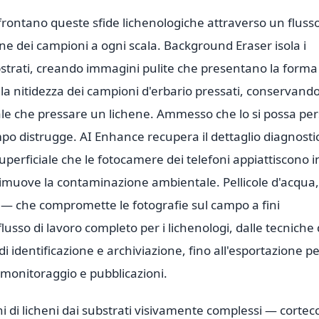
ffrontano queste sfide lichenologiche attraverso un flusso
e dei campioni a ogni scala. Background Eraser isola i
ubstrati, creando immagini pulite che presentano la forma
n la nitidezza dei campioni d'erbario pressati, conservando
le che pressare un lichene. Ammesso che lo si possa per
po distrugge. AI Enhance recupera il dettaglio diagnostic
 superficiale che le fotocamere dei telefoni appiattiscono i
r rimuove la contaminazione ambientale. Pellicole d'acqua,
i — che compromette le fotografie sul campo a fini
usso di lavoro completo per i lichenologi, dalle tecniche 
 di identificazione e archiviazione, fino all'esportazione p
iomonitoraggio e pubblicazioni.
 di licheni dai substrati visivamente complessi — cortecc