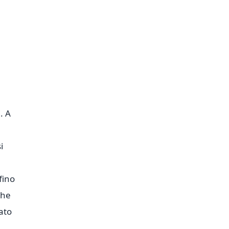
. A
i
fino
che
ato