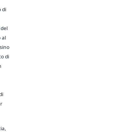
 di
 del
 al
sino
o di
n
di
er
ia,