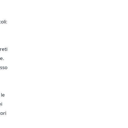
oli:
reti
e.
esso
 le
ei
ori