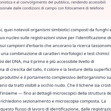
zionistica e al coinvolgimento del pubblico, rendendo accessibili
fessionale dalle condizioni di campo con fotocamere di telefono
ni, quei notevoli organismi simbiotici composti da funghi 
uo nucleo sulle registrazioni visive per l'identificazione d
E sui campioni d'erbario che ancorano la ricerca tassonom
e una combinazione di caratteri morfologici e test chimici
si del DNA, ma il primo e più accessibile livello di
a di crescita del tallo, il colore e la texture della superfic
riproduttivi e il portamento complessivo dell'organismo su
no da tratti visibili a occhio nudo. Che il lichene sia cros
 d'insieme — fino ai dettagli microscopici della struttura de
he richiedono sezionamento e microscopia composta. La
questo flusso di lavoro di identificazione, dalle registrazi