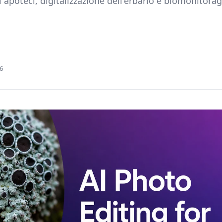
gli apoteci, digitalizzazione dell'erbario e biomonitora
6