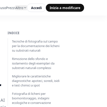
'uso
Prezzi
Altro
Accedi
Inizia a modificare
INDICE
Tecniche di fotografia sul campo
per la documentazione dei licheni
su substrati naturali
Rimozione dello sfondo e
isolamento degli esemplari da
substrati naturali complessi
Migliorare le caratteristiche
r
diagnostiche: apoteci, soredi, isidi
e test chimici a spot
Fotografia di licheni per
biomonitoraggio, indagini
 AI
ecologiche e conservazione