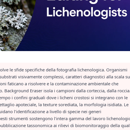
isolve le sfide specifiche della fotografia lichenologica. Organismi
ubstrati visivamente complessi, caratteri diagnostici alla scala s
foni faticano a risolvere e la contaminazione ambientale che
 Background Eraser isola i campioni dalla corteccia, dalla roccia
mpo i confini graduali dove i licheni crostosi si integrano con le
ttaglio apoteciale, la texture sorediata, la morfologia isidiata. Le
idano l'identificazione a livello di specie nei generi
uesti strumenti sostengono l'intera gamma del lavoro lichenologi
 pubblicazione tassonomica ai rilievi di biomonitoraggio della qual