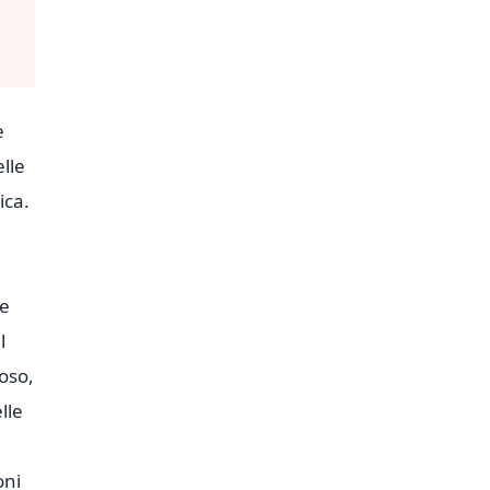
e
elle
ica.
ie
l
toso,
lle
oni