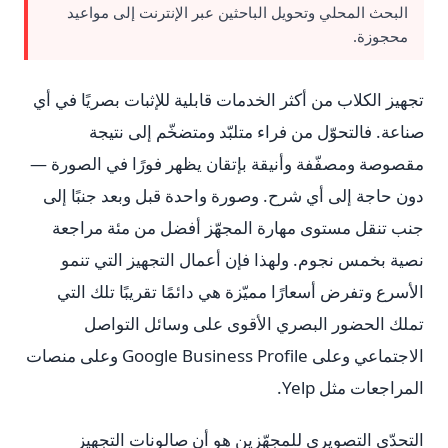
البحث المحلي وتحويل الباحثين عبر الإنترنت إلى مواعيد
محجوزة.
تجهيز الكلاب من أكثر الخدمات قابلية للإثبات بصريًا في أي
صناعة. فالتحوّل من فراء متلبّد ومتضخّم إلى نتيجة
مقصوصة ومصفّفة وأنيقة بإتقان يظهر فورًا في الصورة —
دون حاجة إلى أي شرح. وصورة واحدة قبل وبعد جنبًا إلى
جنب تنقل مستوى مهارة المجهّز أفضل من مئة مراجعة
نصية بخمس نجوم. ولهذا فإن أعمال التجهيز التي تنمو
الأسرع وتفرض أسعارًا مميّزة هي دائمًا تقريبًا تلك التي
تملك الحضور البصري الأقوى على وسائل التواصل
الاجتماعي وعلى Google Business Profile وعلى منصات
المراجعات مثل Yelp.
التحدّي التصويري للمجهّزين هو أن صالونات التجهيز