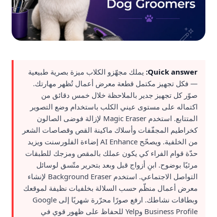
Quick answer:
يملك مجهّزو الكلاب ميزة بصرية طبيعية
— فكل تجهيز مكتمل قطعة معرض أعمال تُظهر مهارتك.
صوّر كل تجهيز جدير بالملاحظة خلال خمس دقائق من
اكتماله على مستوى عيني الكلب باستخدام وضع التصوير
المتتابع. استخدم Magic Eraser لإزالة فوضى الصالون
كخراطيم المجفّفات وأسلاك ماكينة القص وقصاصات الشعر
من الخلفية. ويصحّح AI Enhance إضاءة الفلورسنت ويزيد
حدّة قوام الفراء كي يكون عملك بالمقص ومزجك للطبقات
مرئيًا بوضوح. ابنِ أزواج قبل وبعد بتحرير متّسق لوسائل
التواصل الاجتماعي. استخدم Background Eraser لإنشاء
معرض أعمال منظّم حسب السلالة بخلفيات نظيفة لموقعك
وبطاقات نشاطك. ارفع صورًا محرّرة شهريًا إلى Google
Business Profile وYelp للحفاظ على ظهور قوي في