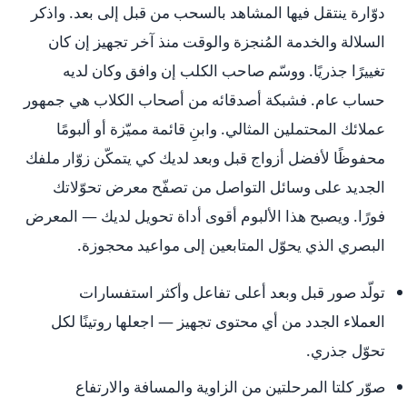
دوّارة ينتقل فيها المشاهد بالسحب من قبل إلى بعد. واذكر
السلالة والخدمة المُنجزة والوقت منذ آخر تجهيز إن كان
تغييرًا جذريًا. ووسّم صاحب الكلب إن وافق وكان لديه
حساب عام. فشبكة أصدقائه من أصحاب الكلاب هي جمهور
عملائك المحتملين المثالي. وابنِ قائمة مميّزة أو ألبومًا
محفوظًا لأفضل أزواج قبل وبعد لديك كي يتمكّن زوّار ملفك
الجديد على وسائل التواصل من تصفّح معرض تحوّلاتك
فورًا. ويصبح هذا الألبوم أقوى أداة تحويل لديك — المعرض
البصري الذي يحوّل المتابعين إلى مواعيد محجوزة.
تولّد صور قبل وبعد أعلى تفاعل وأكثر استفسارات
العملاء الجدد من أي محتوى تجهيز — اجعلها روتينًا لكل
تحوّل جذري.
صوّر كلتا المرحلتين من الزاوية والمسافة والارتفاع