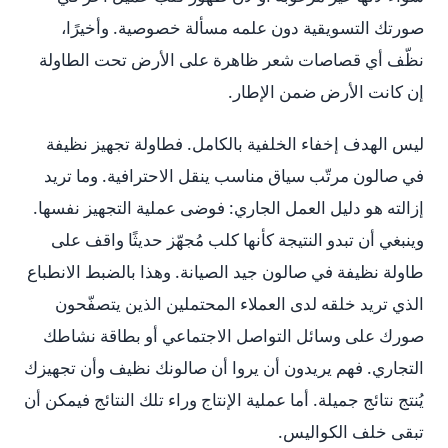
صورتك التسويقية دون علمه مسألة خصوصية. وأخيرًا،
نظّف أي قصاصات شعر ظاهرة على الأرض تحت الطاولة
إن كانت الأرض ضمن الإطار.
ليس الهدف إخفاء الخلفية بالكامل. فطاولة تجهيز نظيفة
في صالون مرتّب سياق مناسب ينقل الاحترافية. وما تريد
إزالته هو دليل العمل الجاري: فوضى عملية التجهيز نفسها.
وينبغي أن تبدو النتيجة كأنها كلب مُجهّز حديثًا واقف على
طاولة نظيفة في صالون جيد الصيانة. وهذا بالضبط الانطباع
الذي تريد خلقه لدى العملاء المحتملين الذين يتصفّحون
صورك على وسائل التواصل الاجتماعي أو بطاقة نشاطك
التجاري. فهم يريدون أن يروا أن صالونك نظيف وأن تجهيزك
يُنتج نتائج جميلة. أما عملية الإنتاج وراء تلك النتائج فيمكن أن
تبقى خلف الكواليس.