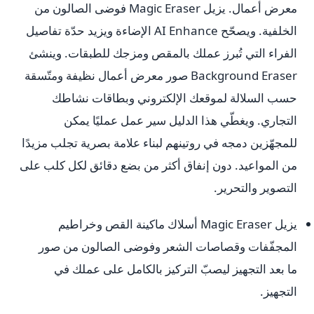
معرض أعمال. يزيل Magic Eraser فوضى الصالون من
الخلفية. ويصحّح AI Enhance الإضاءة ويزيد حدّة تفاصيل
الفراء التي تُبرز عملك بالمقص ومزجك للطبقات. وينشئ
Background Eraser صور معرض أعمال نظيفة ومتّسقة
حسب السلالة لموقعك الإلكتروني وبطاقات نشاطك
التجاري. ويغطّي هذا الدليل سير عمل عمليًا يمكن
للمجهّزين دمجه في روتينهم لبناء علامة بصرية تجلب مزيدًا
من المواعيد. دون إنفاق أكثر من بضع دقائق لكل كلب على
التصوير والتحرير.
يزيل Magic Eraser أسلاك ماكينة القص وخراطيم
المجفّفات وقصاصات الشعر وفوضى الصالون من صور
ما بعد التجهيز ليصبّ التركيز بالكامل على عملك في
التجهيز.