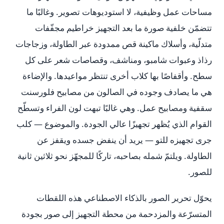
مساحات عمل وظيفية، لا استوديوهات تصوير. وغالبًا ما
تتضمّن خلفية صورة ما بعد التجهيز خراطيم مجفّفات
متدلّية، وأسلاك ماكينة قص ممدودة عبر الطاولة، وزجاجات
رذاذ وعبوات شامبو، ومناشف، وقصاصات شعر على كل
سطح. وأقفاصًا بها كلاب أخرى تنتظر مواعيدها. والإضاءة
هي ما يصادف وجوده في الصالون من مصابيح فلورسنت
سقفية ومصابيح عمل. وهي غالبًا تبهت لون الفراء وتسطّح
القوام الذي يُظهر تجهيزًا عالي الجودة. والموضوع — كلب
جرى تجهيزه للتو — يريد أن ينفض جسده ويقفز عن
الطاولة. ويلتمّ شمله بصاحبه، تاركًا للمجهّز نحو ثلاثين ثانية
للصور.
يحوّل تحرير الصور بالذكاء الاصطناعي هذه اللقطات
المتسرّعة والمزدحمة من محطة التجهيز إلى صور بجودة