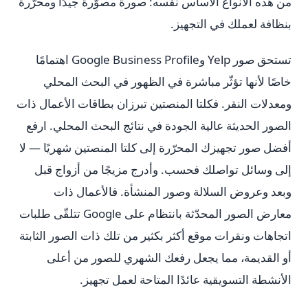
من هذه الأنواع الأساس نفسه: صورة مصوّرة جيدًا ومحرّرة
بنظافة لعملك في التجهيز.
تستحق صور Yelp وGoogle Business Profile اهتمامًا
خاصًا لأنها تؤثّر مباشرة في الظهور في البحث المحلي
ومعدلات النقر. فكلتا المنصتين تبرزان بطاقات الأعمال ذات
الصور الحديثة عالية الجودة في نتائج البحث المحلي. ارفع
أفضل صور تجهيزك المحرّرة إلى كلتا المنصتين شهريًا — لا
إلى وسائل تواصلك فحسب. وأدرج مزيجًا من أزواج قبل
وبعد وعروض السلالة وصور المنشأة. فالأعمال ذات
معارض الصور المحدّثة بانتظام على Google تتلقّى طلبات
اتجاهات ونقرات موقع أكثر بكثير من تلك ذات الصور الثابتة
أو القديمة، مما يجعل رفعك الشهري للصور من أعلى
الأنشطة التسويقية عائدًا المتاحة لعمل تجهيز.