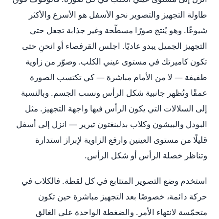
طاولة التجهيز والتصوير نحو الأسفل هو الأسرع والأكثر
شيوعًا. وهو يُنتج صورًا مسطّحة وغير جذابة تجعل حتى
التجهيز الجميل يبدو عاديًا. اجلس القرفصاء أو انحنِ حتى
تكون كاميرتك في مستوى عيني الكلب. وصوّر من زاوية
طفيفة — لا من الأمام مباشرة — كي تكتسب الصورة
عمقًا وتُظهر جانبية شكل الرأس ونسب الجسم. وبالنسبة
إلى السلالات التي يكون الرأس فيها واجهة التجهيز. مثل
البودل والبيشون وكلاب بدلينغتون تيرير — انزل إلى أسفل
قليلًا من مستوى العينين وارفع الزاوية لإبراز استدارة
وتناظر خصلة الرأس أو شكل الرأس.
استخدم وضع التصوير المتتابع في كل لقطة. فالكلاب في
حركة دائمة، خصوصًا بعد التجهيز مباشرة حين تكون
متحمّسة لانتهاء الأمر. والضغطة الواحدة على الغالق