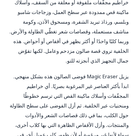
خراطيم مجفّفات ملفوفة أو معلّقة من السقف، وأسلاك
ماكينة قص ممدودة عبر سطح العمل، وزجاجات شامبو
وبلسم، ورذاذ تبريد الشفرة، ومسحوق الأذن، وكومة
مناشف مستعملة، وقصاصات شعر تغطّي الطاولة والأرض.
وربما كلبًا واحدًا أو أكثر يظهر في أقفاص أو أحواض. هذه
الخلفية تروي قصة صالون مزدحم وعامل. لكنها تقوّض
جمال التجهيز الذي أنجزته للتو.
يزيل Magic Eraser فوضى الصالون هذه بشكل منهجي.
ابدأ بأكثر العناصر غير المرغوبة بصريًا. أي خراطيم
المجفّفات وأسلاك ماكينة القص التي ترسم خطوطًا
ومنحنيات عبر الخلفية. ثم أزل الفوضى على سطح الطاولة
حول الكلب، بما في ذلك قصاصات الشعر والأدوات
والمنتجات. وأزل الأقفاص الظاهرة التي بها كلاب أخرى،
سواء لأنها غير مرغوبة أو لأن ظهور كلب عميل آخر في