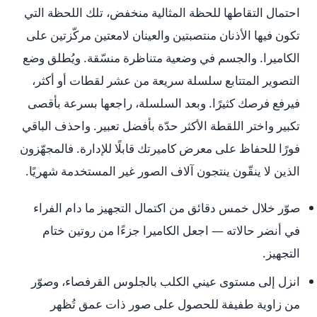
احتمال التقاطها للحظة المثالية منخفض، تلك اللحظة التي
تكون فيها الأذنان منتصبتين والعينان لامعتين مركّزتين على
الكاميرا. والجسم في وضعية متناظرة منسّقة. ويُطلق وضع
التصوير المتتابع سلسلة سريعة من عشر لقطات أو أكثر،
فيرفع فرصك كثيرًا. وبعد السلسلة، راجعها بسرعة بأقصى
تكبير واختر اللقطة الأكثر حدّة بأفضل تعبير. واحذف الباقي
فورًا للحفاظ على معرض كاميرتك قابلًا للإدارة. فالمجهّزون
الذين لا ينقّون ينتجون آلاف الصور غير المستخدمة شهريًا.
صوّر خلال خمس دقائق من اكتمال التجهيز ما دام الفراء
في أنضر حالاته — اجعل الكاميرا جزءًا من روتين ختام
التجهيز.
انزل إلى مستوى عيني الكلب بالجلوس القرفصاء، وصوّر
من زاوية طفيفة للحصول على صور ذات عمق تُظهر