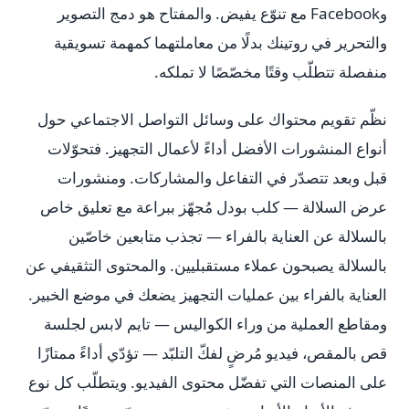
وFacebook مع تنوّع يفيض. والمفتاح هو دمج التصوير
والتحرير في روتينك بدلًا من معاملتهما كمهمة تسويقية
منفصلة تتطلّب وقتًا مخصّصًا لا تملكه.
نظّم تقويم محتواك على وسائل التواصل الاجتماعي حول
أنواع المنشورات الأفضل أداءً لأعمال التجهيز. فتحوّلات
قبل وبعد تتصدّر في التفاعل والمشاركات. ومنشورات
عرض السلالة — كلب بودل مُجهّز ببراعة مع تعليق خاص
بالسلالة عن العناية بالفراء — تجذب متابعين خاصّين
بالسلالة يصبحون عملاء مستقبليين. والمحتوى التثقيفي عن
العناية بالفراء بين عمليات التجهيز يضعك في موضع الخبير.
ومقاطع العملية من وراء الكواليس — تايم لابس لجلسة
قص بالمقص، فيديو مُرضٍ لفكّ التلبّد — تؤدّي أداءً ممتازًا
على المنصات التي تفضّل محتوى الفيديو. ويتطلّب كل نوع