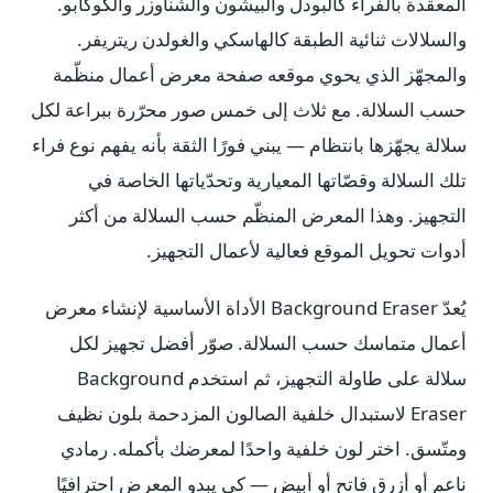
المعقّدة بالفراء كالبودل والبيشون والشناوزر والكوكابو.
والسلالات ثنائية الطبقة كالهاسكي والغولدن ريتريفر.
والمجهّز الذي يحوي موقعه صفحة معرض أعمال منظّمة
حسب السلالة. مع ثلاث إلى خمس صور محرّرة ببراعة لكل
سلالة يجهّزها بانتظام — يبني فورًا الثقة بأنه يفهم نوع فراء
تلك السلالة وقصّاتها المعيارية وتحدّياتها الخاصة في
التجهيز. وهذا المعرض المنظّم حسب السلالة من أكثر
أدوات تحويل الموقع فعالية لأعمال التجهيز.
يُعدّ Background Eraser الأداة الأساسية لإنشاء معرض
أعمال متماسك حسب السلالة. صوّر أفضل تجهيز لكل
سلالة على طاولة التجهيز، ثم استخدم Background
Eraser لاستبدال خلفية الصالون المزدحمة بلون نظيف
ومتّسق. اختر لون خلفية واحدًا لمعرضك بأكمله. رمادي
ناعم أو أزرق فاتح أو أبيض — كي يبدو المعرض احترافيًا