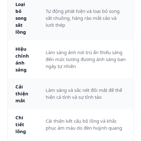
Loại
bỏ
Tự động phát hiện và loại bỏ song
song
sắt chuồng, hàng rào mắt cáo và
sắt
lưới thép
lồng
Hiệu
Làm sáng ảnh nơi trú ẩn thiếu sáng
chỉnh
đến mức tương đương ánh sáng ban
ánh
ngày tự nhiên
sáng
Cải
Làm sáng và sắc nét đôi mắt để thể
thiện
hiện cá tính và sự tỉnh táo
mắt
Chi
Cải thiện kết cấu bộ lông và khắc
tiết
phục ám màu do đèn huỳnh quang
lông