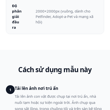
Độ
phân
2000×2000px (vuông, dành cho
giải
Petfinder, Adopt-a-Pet và mạng xã
đầu
hội)
ra
Cách sử dụng mẫu này
Tải lên ảnh nơi trú ẩn
1
Tải lên ảnh con vật được chụp tại nơi trú ẩn, nhà
nuôi tạm hoặc sự kiện ngoài trời. Ảnh chụp qua
song sắt lồng, trong chuồng tối và trên sàn bê tông