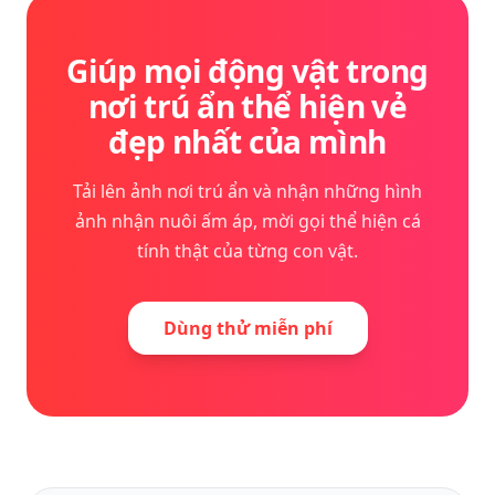
Giúp mọi động vật trong
nơi trú ẩn thể hiện vẻ
đẹp nhất của mình
Tải lên ảnh nơi trú ẩn và nhận những hình
ảnh nhận nuôi ấm áp, mời gọi thể hiện cá
tính thật của từng con vật.
Dùng thử miễn phí