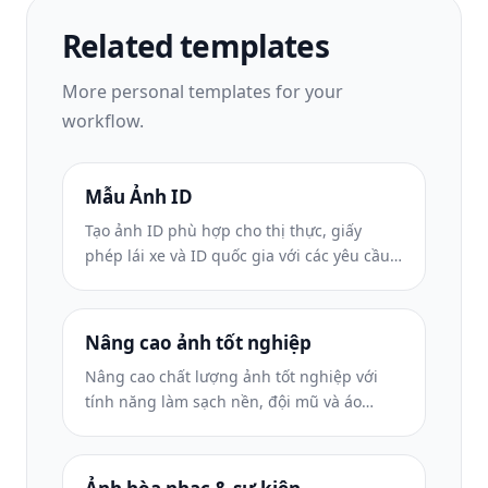
Related templates
More
personal
templates for your
workflow.
Mẫu Ảnh ID
Tạo ảnh ID phù hợp cho thị thực, giấy
phép lái xe và ID quốc gia với các yêu cầu
về màu nền, kích thước đầu và nét mặt
phù hợp.
Nâng cao ảnh tốt nghiệp
Nâng cao chất lượng ảnh tốt nghiệp với
tính năng làm sạch nền, đội mũ và áo
choàng Color correction, loại bỏ vết bẩn và
làm sắc nét các khung và thông báo để in
sẵn.