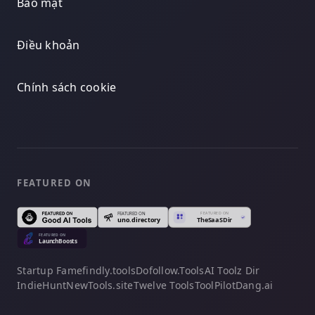
Bảo mật
Điều khoản
Chính sách cookie
FEATURED ON
Startup Fame
findly.tools
Dofollow.Tools
AI Toolz Dir
IndieHunt
NewTools.site
Twelve Tools
ToolPilot
Dang.ai