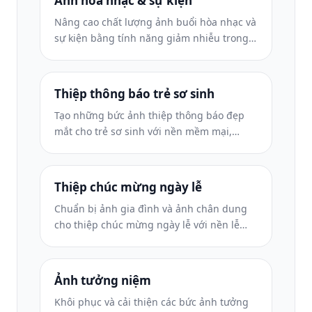
Ảnh hòa nhạc & sự kiện
Nâng cao chất lượng ảnh buổi hòa nhạc và
sự kiện bằng tính năng giảm nhiễu trong
điều kiện ánh sáng yếu, ánh sáng sân
khấu hiệu chỉnh màu, loại bỏ sự xao lãng
của đám đông và phục hồi chi tiết từ ảnh
Thiệp thông báo trẻ sơ sinh
chụp ở địa điểm tối.
Tạo những bức ảnh thiệp thông báo đẹp
mắt cho trẻ sơ sinh với nền mềm mại,
phân loại màu sắc nhẹ nhàng, loại bỏ sự
lộn xộn của bệnh viện và kích thước sẵn
sàng để in để gửi thư.
Thiệp chúc mừng ngày lễ
Chuẩn bị ảnh gia đình và ảnh chân dung
cho thiệp chúc mừng ngày lễ với nền lễ
hội, phân loại màu ấm, hiệu ứng tuyết và
kích thước thiệp tiêu chuẩn để in.
Ảnh tưởng niệm
Khôi phục và cải thiện các bức ảnh tưởng