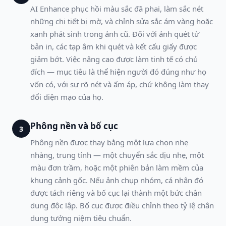
AI Enhance phục hồi màu sắc đã phai, làm sắc nét
những chi tiết bị mờ, và chỉnh sửa sắc ám vàng hoặc
xanh phát sinh trong ảnh cũ. Đối với ảnh quét từ
bản in, các tạp âm khi quét và kết cấu giấy được
giảm bớt. Việc nâng cao được làm tinh tế có chủ
đích — mục tiêu là thể hiện người đó đúng như họ
vốn có, với sự rõ nét và ấm áp, chứ không làm thay
đổi diện mạo của họ.
Phông nền và bố cục
3
Phông nền được thay bằng một lựa chọn nhẹ
nhàng, trung tính — một chuyển sắc dịu nhẹ, một
màu đơn trầm, hoặc một phiên bản làm mềm của
khung cảnh gốc. Nếu ảnh chụp nhóm, cá nhân đó
được tách riêng và bố cục lại thành một bức chân
dung độc lập. Bố cục được điều chỉnh theo tỷ lệ chân
dung tưởng niệm tiêu chuẩn.