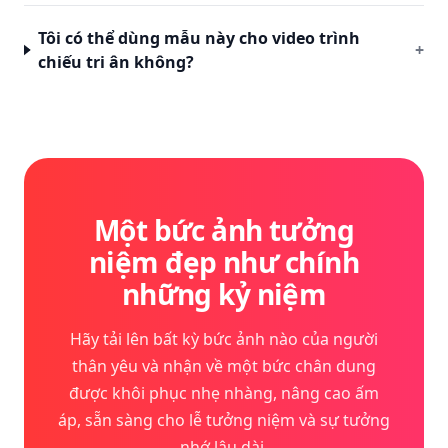
Tôi có thể dùng mẫu này cho video trình
+
chiếu tri ân không?
Một bức ảnh tưởng
niệm đẹp như chính
những kỷ niệm
Hãy tải lên bất kỳ bức ảnh nào của người
thân yêu và nhận về một bức chân dung
được khôi phục nhẹ nhàng, nâng cao ấm
áp, sẵn sàng cho lễ tưởng niệm và sự tưởng
nhớ lâu dài.