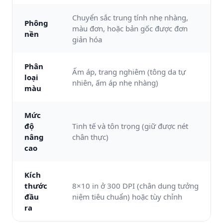
Chuyển sắc trung tính nhẹ nhàng,
Phông
màu đơn, hoặc bản gốc được đơn
nền
giản hóa
Phân
Ấm áp, trang nghiêm (tông da tự
loại
nhiên, ấm áp nhẹ nhàng)
màu
Mức
độ
Tinh tế và tôn trọng (giữ được nét
nâng
chân thực)
cao
Kích
thước
8×10 in ở 300 DPI (chân dung tưởng
đầu
niệm tiêu chuẩn) hoặc tùy chỉnh
ra