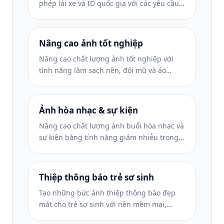
phép lái xe và ID quốc gia với các yêu cầu
về màu nền, kích thước đầu và nét mặt
phù hợp.
Nâng cao ảnh tốt nghiệp
Nâng cao chất lượng ảnh tốt nghiệp với
tính năng làm sạch nền, đội mũ và áo
choàng Color correction, loại bỏ vết bẩn và
làm sắc nét các khung và thông báo để in
sẵn.
Ảnh hòa nhạc & sự kiện
Nâng cao chất lượng ảnh buổi hòa nhạc và
sự kiện bằng tính năng giảm nhiễu trong
điều kiện ánh sáng yếu, ánh sáng sân
khấu hiệu chỉnh màu, loại bỏ sự xao lãng
của đám đông và phục hồi chi tiết từ ảnh
Thiệp thông báo trẻ sơ sinh
chụp ở địa điểm tối.
Tạo những bức ảnh thiệp thông báo đẹp
mắt cho trẻ sơ sinh với nền mềm mại,
phân loại màu sắc nhẹ nhàng, loại bỏ sự