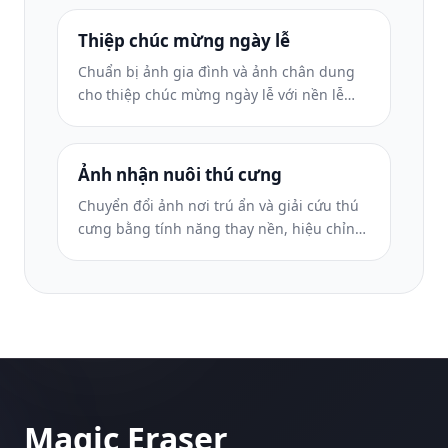
lộn xộn của bệnh viện và kích thước sẵn
sàng để in để gửi thư.
Thiệp chúc mừng ngày lễ
Chuẩn bị ảnh gia đình và ảnh chân dung
cho thiệp chúc mừng ngày lễ với nền lễ
hội, phân loại màu ấm, hiệu ứng tuyết và
kích thước thiệp tiêu chuẩn để in.
Ảnh nhận nuôi thú cưng
Chuyển đổi ảnh nơi trú ẩn và giải cứu thú
cưng bằng tính năng thay nền, hiệu chỉnh
ánh sáng và cải thiện chi tiết lông để giúp
động vật tìm nhà nhanh hơn.
Magic Eraser