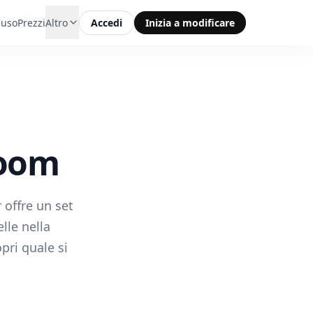
'uso
Prezzi
Altro
Accedi
Inizia a modificare
room
 offre un set
lle nella
pri quale si