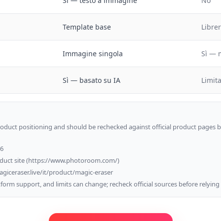
Sì — testo a immagine
No
Template base
Librer
Immagine singola
Sì — 
Sì — basato su IA
Limit
oduct positioning and should be rechecked against official product pages b
26
oduct site (https://www.photoroom.com/)
agiceraser.live/it/product/magic-eraser
latform support, and limits can change; recheck official sources before relyin