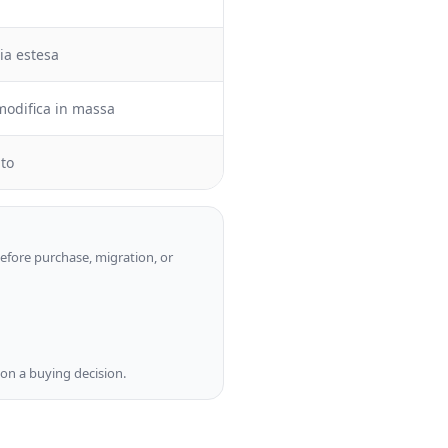
ia estesa
modifica in massa
ato
efore purchase, migration, or
g on a buying decision.