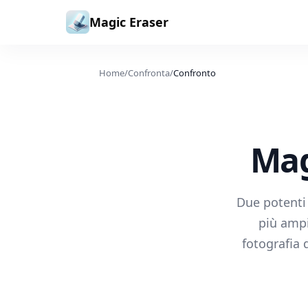
Vai al contenuto
Magic Eraser
Home
/
Confronta
/
Confronto
Mag
Due potenti 
più ampi
fotografia 