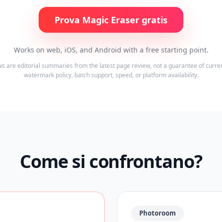
Prova Magic Eraser gratis
Works on web, iOS, and Android with a free starting point.
 are editorial summaries from the latest page review, not a guarantee of current 
watermark policy, batch support, speed, or platform availability.
Come si confrontano?
Photoroom