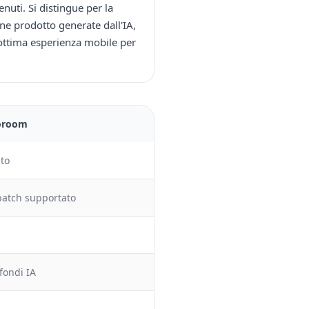
nuti. Si distingue per la
ne prodotto generate dall'IA,
'ottima esperienza mobile per
oroom
ato
batch supportato
fondi IA