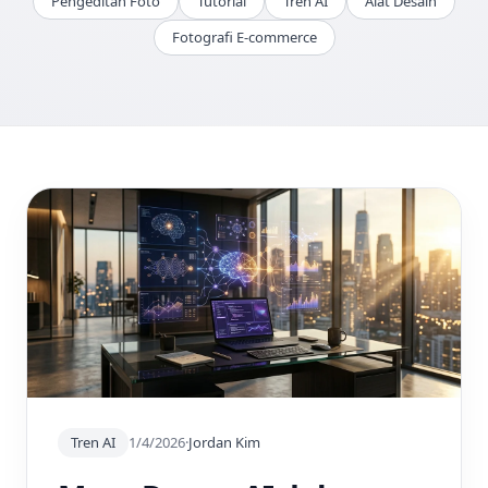
Pengeditan Foto
Tutorial
Tren AI
Alat Desain
Fotografi E-commerce
Tren AI
1/4/2026
·
Jordan Kim