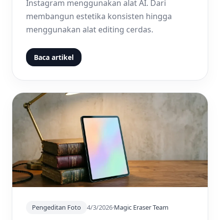
Instagram menggunakan alat AI. Dari
membangun estetika konsisten hingga
menggunakan alat editing cerdas.
Baca artikel
Pengeditan Foto
4/3/2026
·
Magic Eraser Team