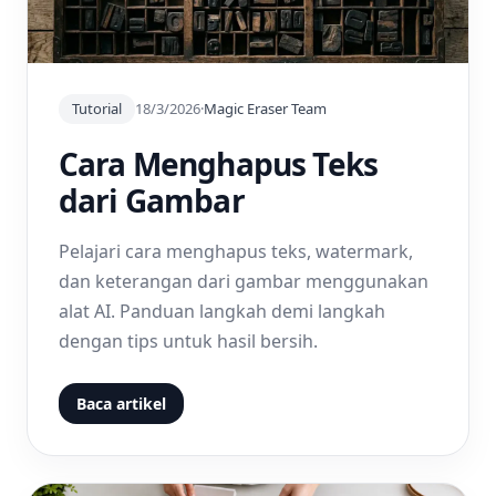
Tutorial
18/3/2026
·
Magic Eraser Team
Cara Menghapus Teks
dari Gambar
Pelajari cara menghapus teks, watermark,
dan keterangan dari gambar menggunakan
alat AI. Panduan langkah demi langkah
dengan tips untuk hasil bersih.
Baca artikel