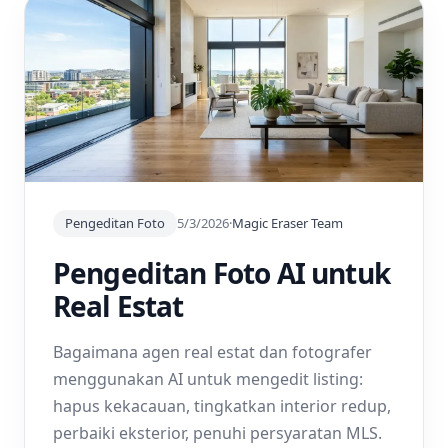
Pengeditan Foto
5/3/2026
·
Magic Eraser Team
Pengeditan Foto AI untuk
Real Estat
Bagaimana agen real estat dan fotografer
menggunakan AI untuk mengedit listing:
hapus kekacauan, tingkatkan interior redup,
perbaiki eksterior, penuhi persyaratan MLS.