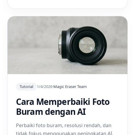
Tutorial
1/4/2026
·
Magic Eraser Team
Cara Memperbaiki Foto
Buram dengan AI
Perbaiki foto buram, resolusi rendah, dan
tidak fokus menggunakan peningkatan AI.