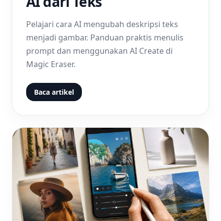
AI dari Teks
Pelajari cara AI mengubah deskripsi teks
menjadi gambar. Panduan praktis menulis
prompt dan menggunakan AI Create di
Magic Eraser.
Baca artikel