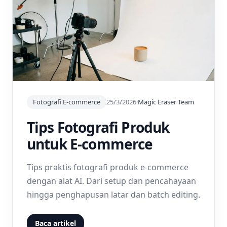
Fotografi E-commerce
25/3/2026
·
Magic Eraser Team
Tips Fotografi Produk
untuk E-commerce
Tips praktis fotografi produk e-commerce
dengan alat AI. Dari setup dan pencahayaan
hingga penghapusan latar dan batch editing.
Baca artikel