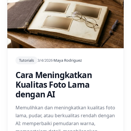
Tutorials
3/4/2026
·
Maya Rodriguez
Cara Meningkatkan
Kualitas Foto Lama
dengan AI
Memulihkan dan meningkatkan kualitas foto
lama, pudar, atau berkualitas rendah dengan
AI: memperbaiki pemudaran warna,