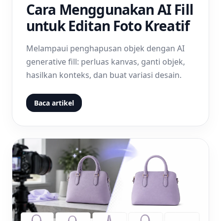
Cara Menggunakan AI Fill
untuk Editan Foto Kreatif
Melampaui penghapusan objek dengan AI
generative fill: perluas kanvas, ganti objek,
hasilkan konteks, dan buat variasi desain.
Baca artikel