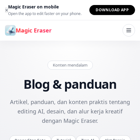
Lewati ke konten
Magic Eraser on mobile
×
DOWNLOAD APP
Open the app to edit faster on your phone.
Magic Eraser
Konten mendalam
Blog & panduan
Artikel, panduan, dan konten praktis tentang
editing AI, desain, dan alur kerja kreatif
dengan Magic Eraser.