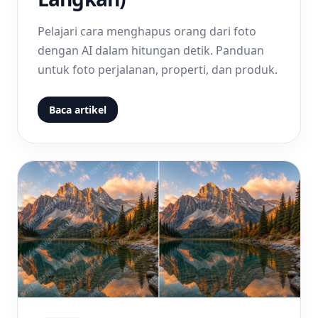
Pelajari cara menghapus orang dari foto
dengan AI dalam hitungan detik. Panduan
untuk foto perjalanan, properti, dan produk.
Baca artikel