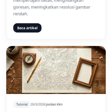
mempertajam detail, menghilangkan
goresan, meningkatkan resolusi gambar
rendah.
Baca artikel
Tutorial
20/3/2026
·
Jordan Kim