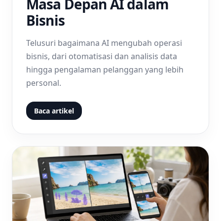
Masa Depan AI dalam
Bisnis
Telusuri bagaimana AI mengubah operasi
bisnis, dari otomatisasi dan analisis data
hingga pengalaman pelanggan yang lebih
personal.
Baca artikel