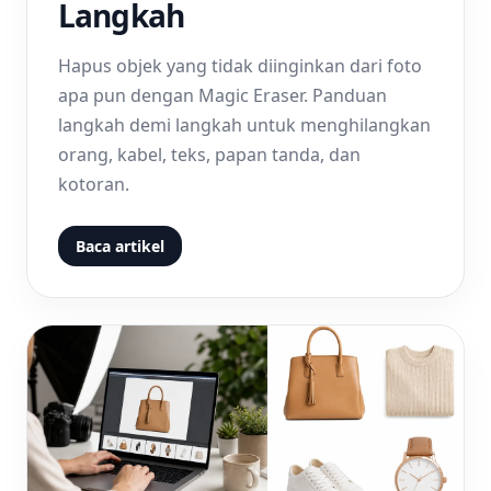
Langkah
Hapus objek yang tidak diinginkan dari foto
apa pun dengan Magic Eraser. Panduan
langkah demi langkah untuk menghilangkan
orang, kabel, teks, papan tanda, dan
kotoran.
Baca artikel