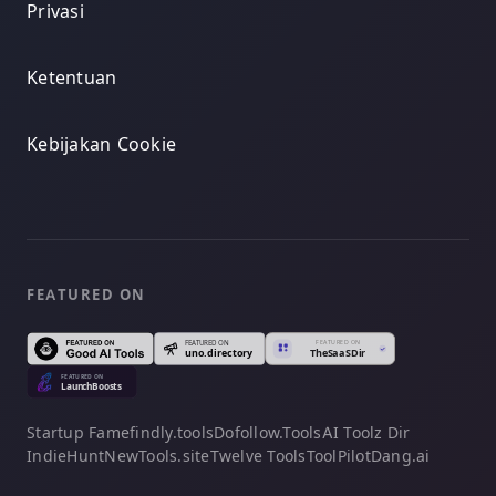
Privasi
Ketentuan
Kebijakan Cookie
FEATURED ON
Startup Fame
findly.tools
Dofollow.Tools
AI Toolz Dir
IndieHunt
NewTools.site
Twelve Tools
ToolPilot
Dang.ai