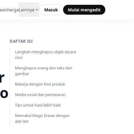
aan
Harga
Lainnya
Masuk
Mulai mengedit
DAFTAR ISI
Langkah menghapus objek secara
rinci
Menghapus orang dan teks dari
r
gambar
Bekerja dengan foto produk
to
Media sosial dan pemasaran
Tips untuk hasil lebih baik
Memakai Magic Eraser dengan
alat lain