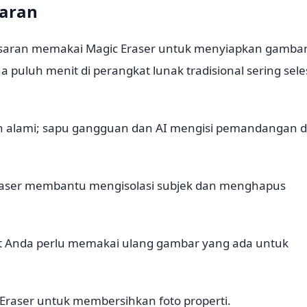
saran
asaran memakai Magic Eraser untuk menyiapkan gamba
 puluh menit di perangkat lunak tradisional sering sele
n alami; sapu gangguan dan AI mengisi pemandangan d
raser membantu mengisolasi subjek dan menghapus
aat Anda perlu memakai ulang gambar yang ada untuk
Eraser untuk membersihkan foto properti.