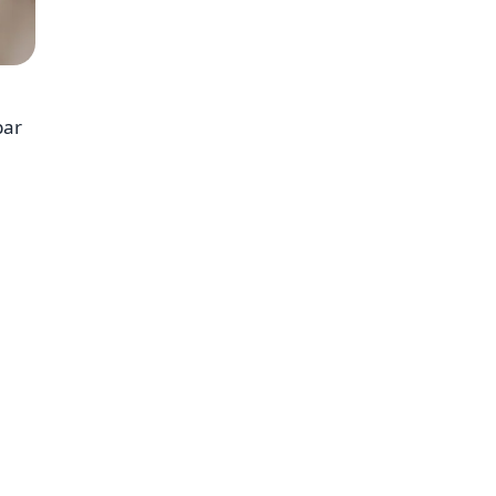
bar
h