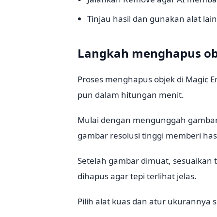
Tinjau hasil dan gunakan alat lain 
Langkah menghapus obje
Proses menghapus objek di Magic Er
pun dalam hitungan menit.
Mulai dengan mengunggah gambar;
gambar resolusi tinggi memberi hasil
Setelah gambar dimuat, sesuaikan
dihapus agar tepi terlihat jelas.
Pilih alat kuas dan atur ukurannya s